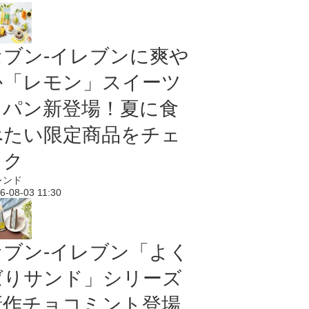
セブン‐イレブンに爽や
か「レモン」スイーツ
＆パン新登場！夏に食
べたい限定商品をチェ
ック
レンド
6-08-03 11:30
セブン‐イレブン「よく
ばりサンド」シリーズ
新作チョコミント登場