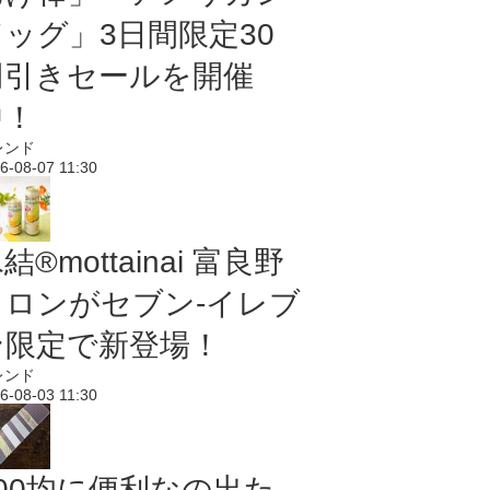
ドッグ」3日間限定30
円引きセールを開催
中！
レンド
6-08-07 11:30
結®mottainai 富良野
メロンがセブン‐イレブ
ン限定で新登場！
レンド
6-08-03 11:30
100均に便利なの出た