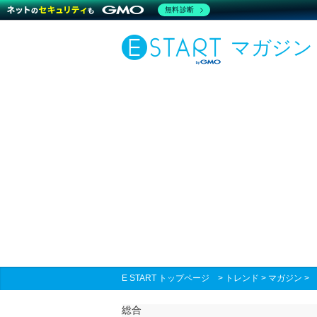
無料診断
マガジン
E START トップページ
>
トレンド
>
マガジン
総合