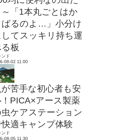
よ～「1本丸ごとはか
さばるのよ…」小分け
にしてスッキリ持ち運
べる板
レンド
6-08-02 11:00
虫が苦手な初心者も安
！PICA×アース製薬
の虫ケアステーション
で快適キャンプ体験
レンド
6-08-05 11:30