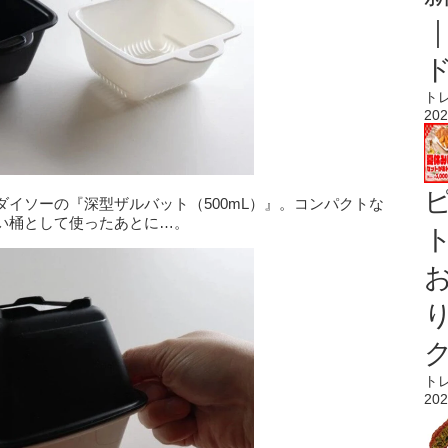
ト
202
イソーの『深型ザルバット（500mL）』。コンパクトな
い桶として使ったあとに…。
ト
ト
202