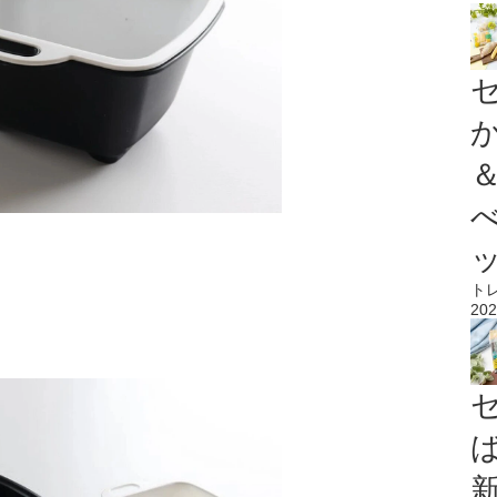
ト
202