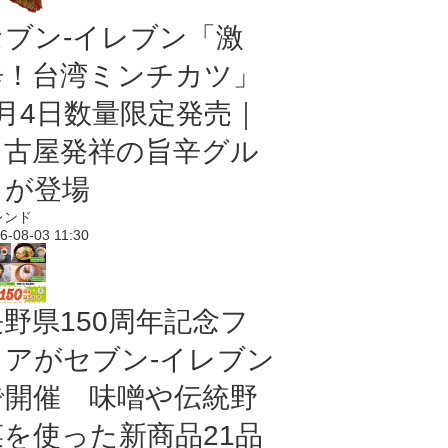
セブン-イレブン「激
辛！台湾ミンチカツ」
8月4日数量限定発売｜
名古屋発祥の旨辛グル
メが登場
レンド
6-08-03 11:30
長野県150周年記念フ
ェアがセブン-イレブン
で開催 味噌や伝統野
菜を使った新商品21品