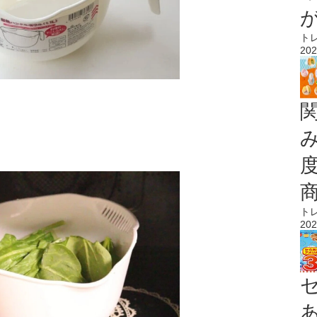
ト
202
ト
202