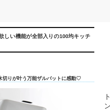
欲しい機能が全部入りの100均キッチ
水切りが叶う万能ザルバットに感動♡
ト