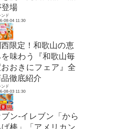
が登場
レンド
6-08-04 11:30
関西限定！和歌山の恵
みを味わう『和歌山毎
度おおきにフェア』全
商品徹底紹介
レンド
6-08-03 11:30
セブン‐イレブン「から
あげ棒」「アメリカン