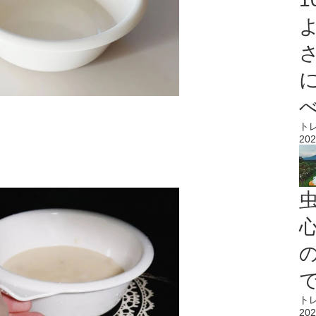
ト
202
心
ト
202