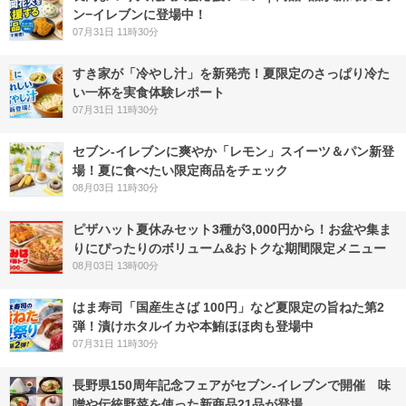
ン−イレブンに登場中！
07月31日 11時30分
すき家が「冷やし汁」を新発売！夏限定のさっぱり冷た
い一杯を実食体験レポート
07月31日 11時30分
セブン‐イレブンに爽やか「レモン」スイーツ＆パン新登
場！夏に食べたい限定商品をチェック
08月03日 11時30分
ピザハット夏休みセット3種が3,000円から！お盆や集ま
りにぴったりのボリューム&おトクな期間限定メニュー
08月03日 13時00分
はま寿司「国産生さば 100円」など夏限定の旨ねた第2
弾！漬けホタルイカや本鮪ほほ肉も登場中
07月31日 11時30分
長野県150周年記念フェアがセブン-イレブンで開催 味
噌や伝統野菜を使った新商品21品が登場