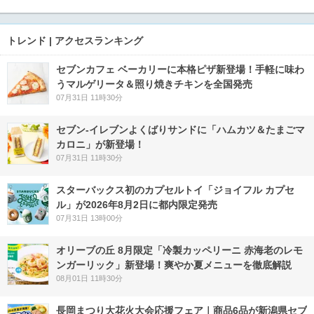
トレンド | アクセスランキング
セブンカフェ ベーカリーに本格ピザ新登場！手軽に味わ
うマルゲリータ＆照り焼きチキンを全国発売
07月31日 11時30分
セブン‐イレブンよくばりサンドに「ハムカツ＆たまごマ
カロニ」が新登場！
07月31日 11時30分
スターバックス初のカプセルトイ「ジョイフル カプセ
ル」が2026年8月2日に都内限定発売
07月31日 13時00分
オリーブの丘 8月限定「冷製カッペリーニ 赤海老のレモ
ンガーリック」新登場！爽やか夏メニューを徹底解説
08月01日 11時30分
長岡まつり大花火大会応援フェア｜商品6品が新潟県セブ