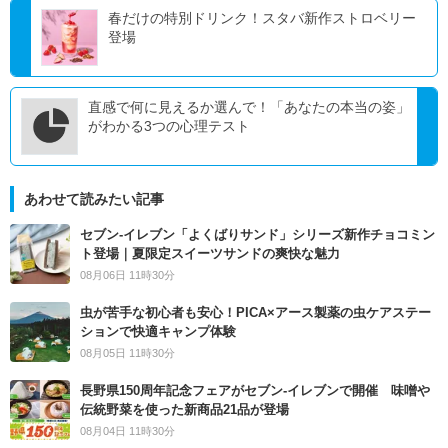
春だけの特別ドリンク！スタバ新作ストロベリー
登場
直感で何に見えるか選んで！「あなたの本当の姿」
がわかる3つの心理テスト
あわせて読みたい記事
セブン‐イレブン「よくばりサンド」シリーズ新作チョコミン
ト登場｜夏限定スイーツサンドの爽快な魅力
08月06日 11時30分
虫が苦手な初心者も安心！PICA×アース製薬の虫ケアステー
ションで快適キャンプ体験
08月05日 11時30分
長野県150周年記念フェアがセブン-イレブンで開催 味噌や
伝統野菜を使った新商品21品が登場
08月04日 11時30分