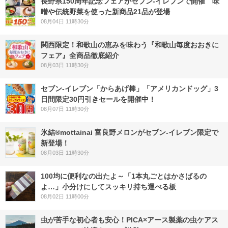
長野県150周年記念フェアがセブン-イレブンで開催 味
噌や伝統野菜を使った新商品21品が登場
08月04日 11時30分
関西限定！和歌山の恵みを味わう『和歌山毎度おおきに
フェア』全商品徹底紹介
08月03日 11時30分
セブン‐イレブン「からあげ棒」「アメリカンドッグ」3
日間限定30円引きセールを開催中！
08月07日 11時30分
氷結®mottainai 富良野メロンがセブン‐イレブン限定で
新登場！
08月03日 11時30分
100均に便利なの出たよ～「1本丸ごとはかさばるの
よ…」小分けにしてスッキリ持ち運べる板
08月02日 11時00分
虫が苦手な初心者も安心！PICA×アース製薬の虫ケアス