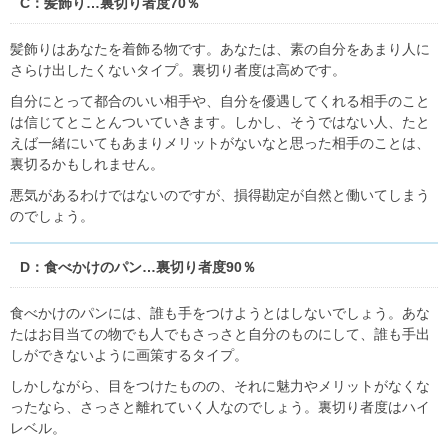
C：髪飾り…裏切り者度70％
髪飾りはあなたを着飾る物です。あなたは、素の自分をあまり人に
さらけ出したくないタイプ。裏切り者度は高めです。
自分にとって都合のいい相手や、自分を優遇してくれる相手のこと
は信じてとことんついていきます。しかし、そうではない人、たと
えば一緒にいてもあまりメリットがないなと思った相手のことは、
裏切るかもしれません。
悪気があるわけではないのですが、損得勘定が自然と働いてしまう
のでしょう。
D：食べかけのパン…裏切り者度90％
食べかけのパンには、誰も手をつけようとはしないでしょう。あな
たはお目当ての物でも人でもさっさと自分のものにして、誰も手出
しができないように画策するタイプ。
しかしながら、目をつけたものの、それに魅力やメリットがなくな
ったなら、さっさと離れていく人なのでしょう。裏切り者度はハイ
レベル。