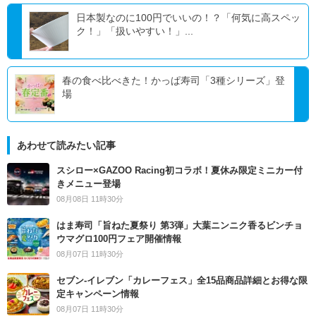
日本製なのに100円でいいの！？「何気に高スペッ
ク！」「扱いやすい！」...
春の食べ比べきた！かっぱ寿司「3種シリーズ」登
場
あわせて読みたい記事
スシロー×GAZOO Racing初コラボ！夏休み限定ミニカー付
きメニュー登場
08月08日 11時30分
はま寿司「旨ねた夏祭り 第3弾」大葉ニンニク香るビンチョ
ウマグロ100円フェア開催情報
08月07日 11時30分
セブン‐イレブン「カレーフェス」全15品商品詳細とお得な限
定キャンペーン情報
08月07日 11時30分