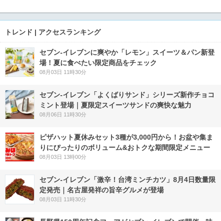
トレンド | アクセスランキング
セブン‐イレブンに爽やか「レモン」スイーツ＆パン新登
場！夏に食べたい限定商品をチェック
08月03日 11時30分
セブン‐イレブン「よくばりサンド」シリーズ新作チョコ
ミント登場｜夏限定スイーツサンドの爽快な魅力
08月06日 11時30分
ピザハット夏休みセット3種が3,000円から！お盆や集ま
りにぴったりのボリューム&おトクな期間限定メニュー
08月03日 13時00分
セブン-イレブン「激辛！台湾ミンチカツ」8月4日数量限
定発売｜名古屋発祥の旨辛グルメが登場
08月03日 11時30分