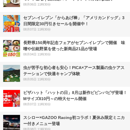
08月06日 11時30分
セブン‐イレブン「からあげ棒」「アメリカンドッグ」3
日間限定30円引きセールを開催中！
08月07日 11時30分
長野県150周年記念フェアがセブン-イレブンで開催 味
噌や伝統野菜を使った新商品21品が登場
08月04日 11時30分
虫が苦手な初心者も安心！PICA×アース製薬の虫ケアス
テーションで快適キャンプ体験
08月05日 11時30分
ピザハット「ハットの日」8月は新作ビビンバピザ登場！
Mサイズ810円～の特大セール開催
08月07日 11時30分
スシロー×GAZOO Racing初コラボ！夏休み限定ミニカ
ー付きメニュー登場
08月08日 11時30分