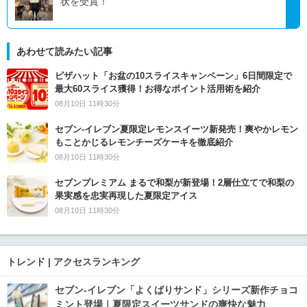
状を受賞！
あわせて読みたい記事
ピザハット「お盆の10スライスキャンペーン」6日間限定で
最大60スライス獲得！お得なポイント活用術を紹介
08月10日 11時30分
セブン‐イレブン夏限定レモンスイーツ新発売！爽やかレモン
もことかじるレモンチーズケーキを徹底紹介
08月10日 11時30分
セブンプレミアム まるで和梨が新登場！2層仕立てで和梨の
果実感を忠実再現した夏限定アイス
08月10日 11時30分
トレンド | アクセスランキング
セブン‐イレブン「よくばりサンド」シリーズ新作チョコ
ミント登場｜夏限定スイーツサンドの爽快な魅力