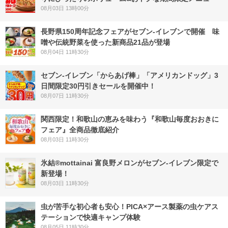
08月03日 13時00分
長野県150周年記念フェアがセブン-イレブンで開催 味
噌や伝統野菜を使った新商品21品が登場
08月04日 11時30分
セブン‐イレブン「からあげ棒」「アメリカンドッグ」3
日間限定30円引きセールを開催中！
08月07日 11時30分
関西限定！和歌山の恵みを味わう『和歌山毎度おおきに
フェア』全商品徹底紹介
08月03日 11時30分
氷結®mottainai 富良野メロンがセブン‐イレブン限定で
新登場！
08月03日 11時30分
虫が苦手な初心者も安心！PICA×アース製薬の虫ケアス
テーションで快適キャンプ体験
08月05日 11時30分