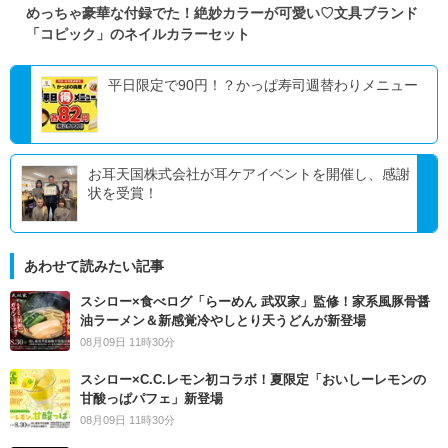
めっちゃ豪華な付録でた！絶妙カラーが可愛い♡文具ブランド
「コピック」のネイルカラーセット
平日限定で90円！？かっぱ寿司週替わりメニュー
お耳天国株式会社が耳ケアイベントを開催し、感謝
状を受賞！
あわせて読みたい記事
スシロー×食べログ「らーめん 武双家」監修！家系風豚骨醤
油ラーメン＆新感覚冷やしとり天うどんが新登場
08月09日 11時30分
スシロー×C.C.レモン初コラボ！夏限定「おいしーレモンの
甘酸っぱパフェ」新登場
08月09日 11時30分