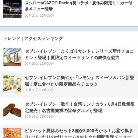
スシロー×GAZOO Racing初コラボ！夏休み限定ミニカー付
きメニュー登場
08月08日 11時30分
トレンド | アクセスランキング
セブン‐イレブン「よくばりサンド」シリーズ新作チョコ
ミント登場｜夏限定スイーツサンドの爽快な魅力
08月06日 11時30分
セブン‐イレブンに爽やか「レモン」スイーツ＆パン新登
場！夏に食べたい限定商品をチェック
08月03日 11時30分
セブン-イレブン「激辛！台湾ミンチカツ」8月4日数量限
定発売｜名古屋発祥の旨辛グルメが登場
08月03日 11時30分
ピザハット夏休みセット3種が3,000円から！お盆や集ま
りにぴったりのボリューム&おトクな期間限定メニュー