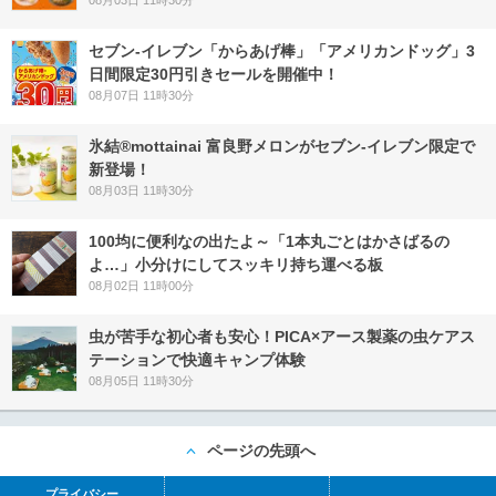
08月03日 11時30分
セブン‐イレブン「からあげ棒」「アメリカンドッグ」3
日間限定30円引きセールを開催中！
08月07日 11時30分
氷結®mottainai 富良野メロンがセブン‐イレブン限定で
新登場！
08月03日 11時30分
100均に便利なの出たよ～「1本丸ごとはかさばるの
よ…」小分けにしてスッキリ持ち運べる板
08月02日 11時00分
虫が苦手な初心者も安心！PICA×アース製薬の虫ケアス
テーションで快適キャンプ体験
08月05日 11時30分
ページの先頭へ
プライバシー