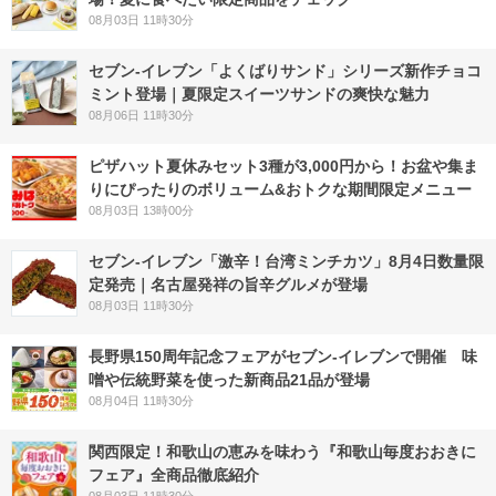
08月03日 11時30分
セブン‐イレブン「よくばりサンド」シリーズ新作チョコ
ミント登場｜夏限定スイーツサンドの爽快な魅力
08月06日 11時30分
ピザハット夏休みセット3種が3,000円から！お盆や集ま
りにぴったりのボリューム&おトクな期間限定メニュー
08月03日 13時00分
セブン-イレブン「激辛！台湾ミンチカツ」8月4日数量限
定発売｜名古屋発祥の旨辛グルメが登場
08月03日 11時30分
長野県150周年記念フェアがセブン-イレブンで開催 味
噌や伝統野菜を使った新商品21品が登場
08月04日 11時30分
関西限定！和歌山の恵みを味わう『和歌山毎度おおきに
フェア』全商品徹底紹介