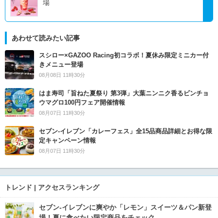
場
あわせて読みたい記事
スシロー×GAZOO Racing初コラボ！夏休み限定ミニカー付
きメニュー登場
08月08日 11時30分
はま寿司「旨ねた夏祭り 第3弾」大葉ニンニク香るビンチョ
ウマグロ100円フェア開催情報
08月07日 11時30分
セブン‐イレブン「カレーフェス」全15品商品詳細とお得な限
定キャンペーン情報
08月07日 11時30分
トレンド | アクセスランキング
セブン‐イレブンに爽やか「レモン」スイーツ＆パン新登
場！夏に食べたい限定商品をチェック