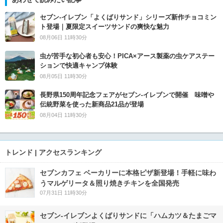
セブン‐イレブン「よくばりサンド」シリーズ新作チョコミン
ト登場｜夏限定スイーツサンドの爽快な魅力
08月06日 11時30分
虫が苦手な初心者も安心！PICA×アース製薬の虫ケアステー
ションで快適キャンプ体験
08月05日 11時30分
長野県150周年記念フェアがセブン-イレブンで開催 味噌や
伝統野菜を使った新商品21品が登場
08月04日 11時30分
トレンド | アクセスランキング
セブンカフェ ベーカリーに本格ピザ新登場！手軽に味わ
うマルゲリータ＆照り焼きチキンを全国発売
07月31日 11時30分
セブン‐イレブンよくばりサンドに「ハムカツ＆たまごマ