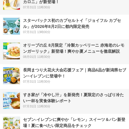
カロニ」が新登場！
07月31日 11時30分
スターバックス初のカプセルトイ「ジョイフル カプセ
ル」が2026年8月2日に都内限定発売
07月31日 13時00分
オリーブの丘 8月限定「冷製カッペリーニ 赤海老のレモ
ンガーリック」新登場！爽やか夏メニューを徹底解説
08月01日 11時30分
長岡まつり大花火大会応援フェア｜商品6品が新潟県セブ
ン−イレブンに登場中！
07月31日 11時30分
すき家が「冷やし汁」を新発売！夏限定のさっぱり冷た
い一杯を実食体験レポート
07月31日 11時30分
セブン‐イレブンに爽やか「レモン」スイーツ＆パン新登
場！夏に食べたい限定商品をチェック