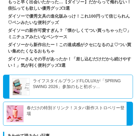
もっと早く出会いたかった…【ダイソー】だからって侮れない！
倍払っても欲しい優秀グッズ3選
ダイソーで優秀文具の進化版みっけ！これ100円って信じられん
♡ペンみたいな便利グッズ
ダイソーの新作可愛すぎん？「懐かしくてつい買っちゃった♡」
ミニチュアみたいなペンケース
ダイソーから新作出たー！この達成感がクセになるのよ♡つい買
い集めたくなるおもちゃ
ダイソーさんその手があったか！「差し込むだけだから続けやす
い！」気が利く便利グッズ3選
ライフスタイルブランドFLOLUXが「SPRING
SWING 2026」参加のもと初ポッ...
春だけの特別ドリンク！スタバ新作ストロベリー登
場
あわせて読みたい記事