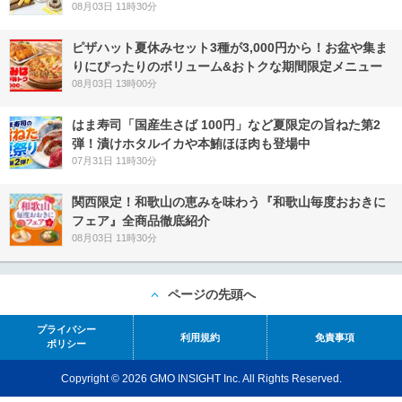
08月03日 11時30分
ピザハット夏休みセット3種が3,000円から！お盆や集ま
りにぴったりのボリューム&おトクな期間限定メニュー
08月03日 13時00分
はま寿司「国産生さば 100円」など夏限定の旨ねた第2
弾！漬けホタルイカや本鮪ほほ肉も登場中
07月31日 11時30分
関西限定！和歌山の恵みを味わう『和歌山毎度おおきに
フェア』全商品徹底紹介
08月03日 11時30分
ページの先頭へ
プライバシー
利用規約
免責事項
ポリシー
Copyright © 2026 GMO INSIGHT Inc. All Rights Reserved.