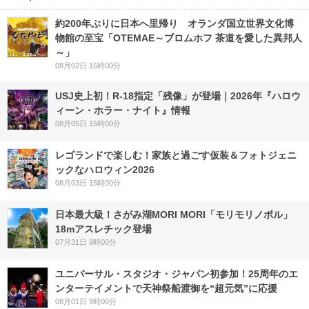
約200年ぶりに日本へ里帰り オランダ国立世界文化博
物館の至宝「OTEMAE～ブロムホフ 茶道を愛した異邦人
～」
08月02日 15時00分
USJ史上初！R-18指定「残像」が登場｜2026年『ハロウ
ィーン・ホラー・ナイト』情報
08月05日 15時00分
レゴランドで楽しむ！家族と過ごす仮装＆フォトジェニ
ックなハロウィン2026
08月03日 15時00分
日本最大級！さがみ湖MORI MORI「モリモリノボル」
18mアスレチック登場
07月31日 9時00分
ユニバーサル・スタジオ・ジャパン初参加！25周年のエ
ンターテイメントで天神祭船渡御を“超元気”に応援
08月01日 9時00分