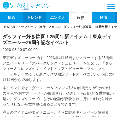
マガジン
総合
トレンド
エンタメ
経済
旅行
E START トップページ
旅行
マガジン
ダッフィー好き歓喜！25周年新アイ
ダッフィー好き歓喜！25周年新アイテム｜東京ディ
ズニーシー25周年記念イベント
2026-03-10 07:00:00
東京ディズニーシーでは、2026年4月15日よりスタートする25周年
アニバーサリー「スパークリング・ジュビリー」を記念し、「ダッ
フィー＆フレンズのファインド・ユア・ビューティフル・ブル
ー！」をテーマにした新グッズや限定フードスーベニアが、前日の4
月14日から登場します。
本イベントでは、ダッフィー＆フレンズ7人の仲間たちが“それぞれ
の青色”を探すストーリーが展開され、やさしくも幻想的な世界観が
魅力。グッズやフードにもその物語が反映され、身につけたり味わ
ったりしながら世界観に浸ることができます。
注目のアイテムや限定メニュー、さらに関連キャンペーン情報ま