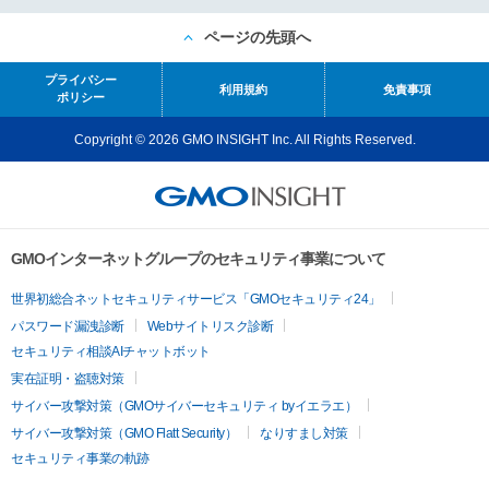
ページの先頭へ
プライバシー
利用規約
免責事項
ポリシー
Copyright © 2026 GMO INSIGHT Inc. All Rights Reserved.
GMOインターネットグループのセキュリティ事業について
世界初総合ネットセキュリティサービス「GMOセキュリティ24」
パスワード漏洩診断
Webサイトリスク診断
セキュリティ相談AIチャットボット
実在証明・盗聴対策
サイバー攻撃対策（GMOサイバーセキュリティ byイエラエ）
サイバー攻撃対策（GMO Flatt Security）
なりすまし対策
セキュリティ事業の軌跡