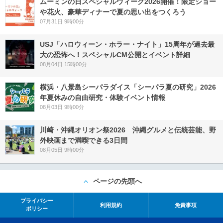
ムーミンの日スペシャルウィーク2026開催！限定ショー
や花火、豪華ディナーで夏の思い出をつくろう
07月31日 9時00分
USJ「ハロウィーン・ホラー・ナイト」15周年が過去最
大の恐怖へ！スペシャルCM公開とイベント詳細
08月04日 15時00分
横浜・八景島シーパラダイス「シーパラ夏の研究」2026
年夏休みの自由研究・体験イベント情報
08月03日 9時00分
川崎・沖縄オリオン祭2026 沖縄グルメと伝統芸能、野
外映画まで満喫できる3日間
08月05日 9時00分
ページの先頭へ
プライバシー
利用規約
免責事項
ポリシー