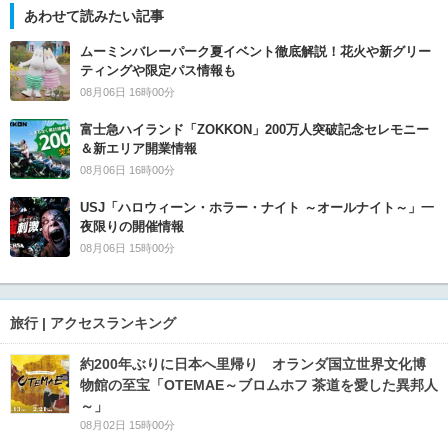
あわせて読みたい記事
ムーミンバレーパーク夏イベント徹底解説！花火や新グリー
ティングや限定パス情報も
08月06日 16時00分
富士急ハイランド「ZOKKON」200万人突破記念セレモニー
＆新エリア開業情報
08月06日 16時00分
USJ「ハロウィーン・ホラー・ナイト ～オールナイト～」一
夜限りの開催情報
08月06日 15時00分
旅行 | アクセスランキング
約200年ぶりに日本へ里帰り オランダ国立世界文化博
物館の至宝「OTEMAE～ブロムホフ 茶道を愛した異邦人
～」
08月02日 15時00分