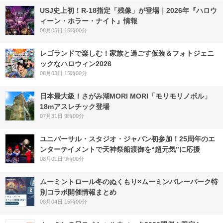
USJ史上初！R-18指定「残像」が登場｜2026年『ハロウ
ィーン・ホラー・ナイト』情報
08月05日 15時00分
レゴランドで楽しむ！家族と過ごす仮装＆フォトジェニ
ックなハロウィン2026
08月03日 15時00分
日本最大級！さがみ湖MORI MORI「モリモリノボル」
18mアスレチック登場
07月31日 9時00分
ユニバーサル・スタジオ・ジャパン初参加！25周年のエ
ンターテイメントで天神祭船渡御を“超元気”に応援
08月01日 9時00分
ムーミントロール冬のぬくもり×ムーミンバレーパーク特
別コラボ開催情報まとめ
08月04日 15時00分