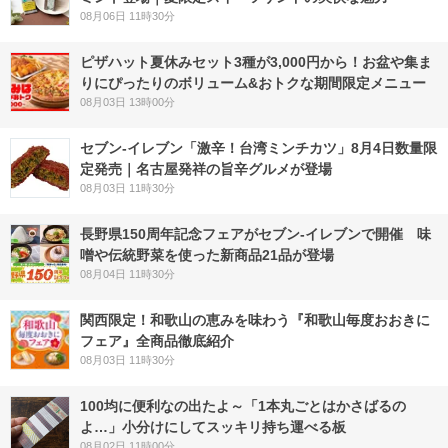
08月06日 11時30分
ピザハット夏休みセット3種が3,000円から！お盆や集ま
りにぴったりのボリューム&おトクな期間限定メニュー
08月03日 13時00分
セブン-イレブン「激辛！台湾ミンチカツ」8月4日数量限
定発売｜名古屋発祥の旨辛グルメが登場
08月03日 11時30分
長野県150周年記念フェアがセブン-イレブンで開催 味
噌や伝統野菜を使った新商品21品が登場
08月04日 11時30分
関西限定！和歌山の恵みを味わう『和歌山毎度おおきに
フェア』全商品徹底紹介
08月03日 11時30分
100均に便利なの出たよ～「1本丸ごとはかさばるの
よ…」小分けにしてスッキリ持ち運べる板
08月02日 11時00分