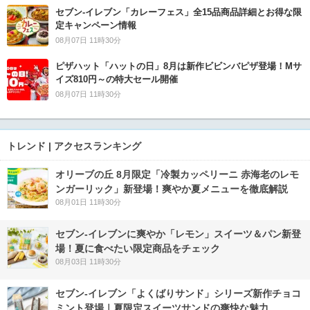
セブン‐イレブン「カレーフェス」全15品商品詳細とお得な限
定キャンペーン情報
08月07日 11時30分
ピザハット「ハットの日」8月は新作ビビンバピザ登場！Mサ
イズ810円～の特大セール開催
08月07日 11時30分
トレンド | アクセスランキング
オリーブの丘 8月限定「冷製カッペリーニ 赤海老のレモ
ンガーリック」新登場！爽やか夏メニューを徹底解説
08月01日 11時30分
セブン‐イレブンに爽やか「レモン」スイーツ＆パン新登
場！夏に食べたい限定商品をチェック
08月03日 11時30分
セブン‐イレブン「よくばりサンド」シリーズ新作チョコ
ミント登場｜夏限定スイーツサンドの爽快な魅力