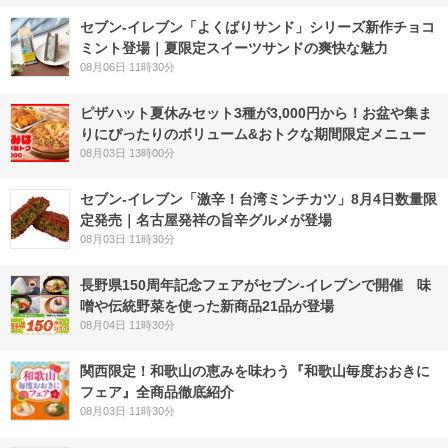
セブン‐イレブン「よくばりサンド」シリーズ新作チョコ
ミント登場｜夏限定スイーツサンドの爽快な魅力
08月06日 11時30分
ピザハット夏休みセット3種が3,000円から！お盆や集ま
りにぴったりのボリューム&おトクな期間限定メニュー
08月03日 13時00分
セブン-イレブン「激辛！台湾ミンチカツ」8月4日数量限
定発売｜名古屋発祥の旨辛グルメが登場
08月03日 11時30分
長野県150周年記念フェアがセブン-イレブンで開催 味
噌や伝統野菜を使った新商品21品が登場
08月04日 11時30分
関西限定！和歌山の恵みを味わう『和歌山毎度おおきに
フェア』全商品徹底紹介
08月03日 11時30分