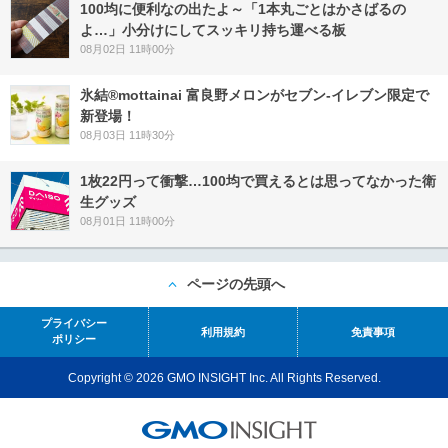
100均に便利なの出たよ～「1本丸ごとはかさばるの
よ…」小分けにしてスッキリ持ち運べる板
08月02日 11時00分
氷結®mottainai 富良野メロンがセブン‐イレブン限定で
新登場！
08月03日 11時30分
1枚22円って衝撃…100均で買えるとは思ってなかった衛
生グッズ
08月01日 11時00分
ページの先頭へ
プライバシー
利用規約
免責事項
ポリシー
Copyright © 2026 GMO INSIGHT Inc. All Rights Reserved.