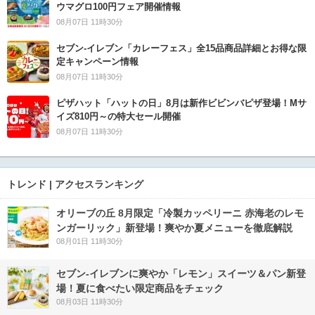
ウマグロ100円フェア開催情報
08月07日 11時30分
セブン‐イレブン「カレーフェス」全15品商品詳細とお得な限
定キャンペーン情報
08月07日 11時30分
ピザハット「ハットの日」8月は新作ビビンバピザ登場！Mサ
イズ810円～の特大セール開催
08月07日 11時30分
トレンド | アクセスランキング
オリーブの丘 8月限定「冷製カッペリーニ 赤海老のレモ
ンガーリック」新登場！爽やか夏メニューを徹底解説
08月01日 11時30分
セブン‐イレブンに爽やか「レモン」スイーツ＆パン新登
場！夏に食べたい限定商品をチェック
08月03日 11時30分