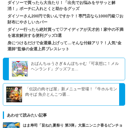
ダイソーで買ったら大当たり！「出先でお悩みをササッと解
消！」ポーチに入れとくと助かるグッズ
ダイソーさん200円で良いんですか？！専門店なら1000円級♡お
財布にやさしいカバー
ダイソー行ったら絶対買って♡アイディアが天才的！家中の不満
を速攻解決する便利グッズ3選
身につけるだけで金運爆上げって…そんな付録アリ？！人気“金
運師”監修の金運上昇ブレスレット
おぱんちゅうさぎ＆んぽちゃむ『可哀想に！メル
ヘンランド』グッズフェ...
「伝説の肉そば屋」新メニュー登場！『牛ホルモン
肉そば 魚介とんこつ醤...
あわせて読みたい記事
はま寿司「旨ねた夏祭り 第3弾」大葉ニンニク香るビンチョ