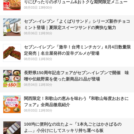
りにぴったりのボリューム&おトクな期間限定メニュー
08月03日 13時00分
セブン‐イレブン「よくばりサンド」シリーズ新作チョコ
ミント登場｜夏限定スイーツサンドの爽快な魅力
08月06日 11時30分
セブン-イレブン「激辛！台湾ミンチカツ」8月4日数量限
定発売｜名古屋発祥の旨辛グルメが登場
08月03日 11時30分
長野県150周年記念フェアがセブン-イレブンで開催 味
噌や伝統野菜を使った新商品21品が登場
08月04日 11時30分
関西限定！和歌山の恵みを味わう『和歌山毎度おおきに
フェア』全商品徹底紹介
08月03日 11時30分
100均に便利なの出たよ～「1本丸ごとはかさばるの
よ…」小分けにしてスッキリ持ち運べる板