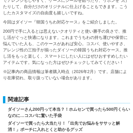
でアレンジもしやすく、ケースにシールを貼ったり、リボンをつけ
たりして、自分だけのオリジナルに仕上げることもできます。こう
したカスタマイズの自由度も嬉しいですね。
今回はダイソー『韓国うちわ対応ケース』をご紹介しました。
200円で手に入るとは思えないクオリティと使い勝手の良さで、推
し活がぐっと快適になります。これまでうちわの持ち運びや保管に
悩んでいた人も、このケースがあれば安心。コスパ、使いやすさ、
アレンジ性の三拍子が揃ったダイソーの韓国うちわ対応ケース。推
し活をもっと楽しく、スマートにしたい人にはぜひおすすめしたい
アイテムです。気になった方はぜひチェックしてみてください！
※記事内の商品情報は筆者購入時点（2026年2月）です。店舗によ
り在庫切れ、取り扱っていない場合があります。
関連記事
ダイソーさん200円って本当？！ホムセンで買ったら500円くらい
なのに…コスパに驚いた手袋
ダイソーで買ったら大当たり！「出先でお悩みをササッと解
消！」ポーチに入れとくと助かるグッズ