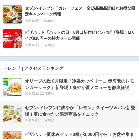
セブン‐イレブン「カレーフェス」全15品商品詳細とお得な限
定キャンペーン情報
08月07日 11時30分
ピザハット「ハットの日」8月は新作ビビンバピザ登場！Mサ
イズ810円～の特大セール開催
08月07日 11時30分
トレンド | アクセスランキング
オリーブの丘 8月限定「冷製カッペリーニ 赤海老のレモ
ンガーリック」新登場！爽やか夏メニューを徹底解説
08月01日 11時30分
セブン‐イレブンに爽やか「レモン」スイーツ＆パン新登
場！夏に食べたい限定商品をチェック
08月03日 11時30分
ピザハット夏休みセット3種が3,000円から！お盆や集ま