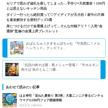
セリアで思わず値札を探してしまった…手作り×天然素材！100円
とは思えないキッチン用品
ダイソー行ったら絶対買って♡アイディアが天才的！家中の不満
を速攻解決する便利グッズ3選
身につけるだけで金運爆上げって…そんな付録アリ？！人気“金
運師”監修の金運上昇ブレスレット
おぱんちゅうさぎ＆んぽちゃむ『可哀想に！メル
ヘンランド』グッズフェ...
「伝説の肉そば屋」新メニュー登場！『牛ホルモン
肉そば 魚介とんこつ醤...
あわせて読みたい記事
はま寿司「旨ねた夏祭り 第3弾」大葉ニンニク香るビンチョ
ウマグロ100円フェア開催情報
08月07日 11時30分