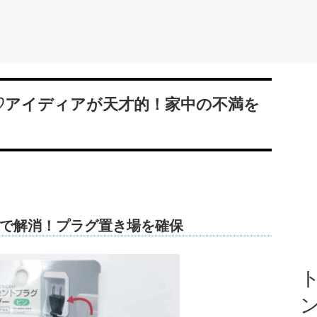
て♡アイディアが天才的！家中の不満を
で解消！プラグ置き場を確保
ト