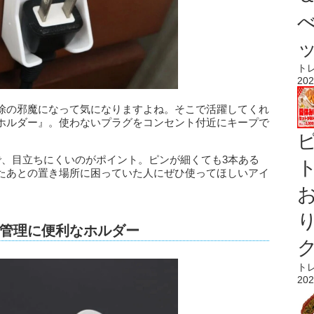
ト
202
除の邪魔になって気になりますよね。そこで活躍してくれ
ホルダー』。使わないプラグをコンセント付近にキープで
で、目立ちにくいのがポイント。ピンが細くても3本ある
ト
たあとの置き場所に困っていた人にぜひ使ってほしいアイ
管理に便利なホルダー
ト
202