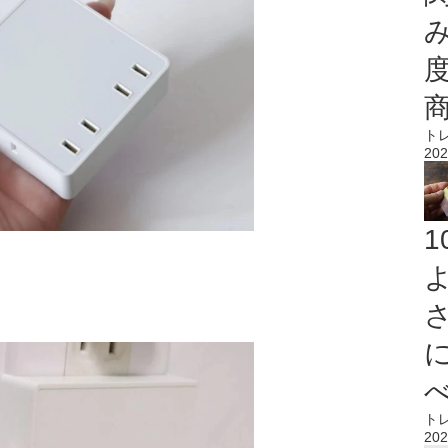
ト
202
ト
202