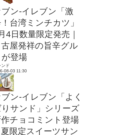
セブン-イレブン「激
辛！台湾ミンチカツ」
8月4日数量限定発売｜
名古屋発祥の旨辛グル
メが登場
レンド
6-08-03 11:30
セブン‐イレブン「よく
ばりサンド」シリーズ
新作チョコミント登場
｜夏限定スイーツサン