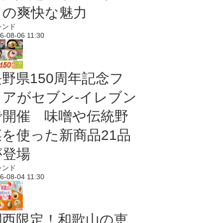
ドの爽快な魅力
レンド
6-08-06 11:30
長野県150周年記念フ
ェアがセブン-イレブン
で開催 味噌や伝統野
菜を使った新商品21品
が登場
レンド
6-08-04 11:30
関西限定！和歌山の恵