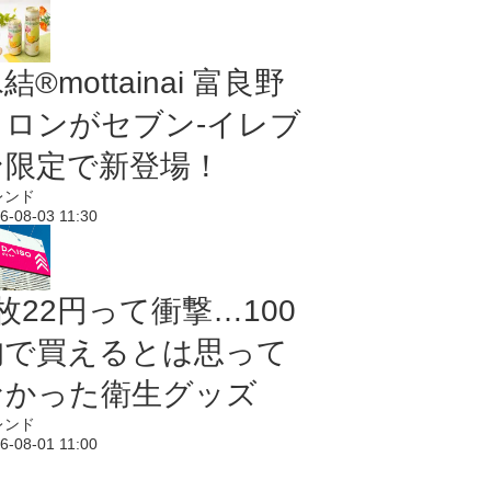
結®mottainai 富良野
メロンがセブン‐イレブ
ン限定で新登場！
レンド
6-08-03 11:30
枚22円って衝撃…100
均で買えるとは思って
なかった衛生グッズ
レンド
6-08-01 11:00