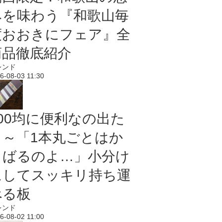
みを味わう『和歌山毎
度おおきにフェア』全
商品徹底紹介
レンド
6-08-03 11:30
100均に便利なの出た
よ～「1本丸ごとはか
さばるのよ…」小分け
にしてスッキリ持ち運
べる板
レンド
6-08-02 11:00