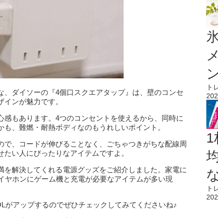
氷
ト
な、ダイソーの『4個口スクエアタップ』は、壁のコンセ
202
ザインが魅力です。
心感もあります。4つのコンセントを使えるから、同時に
かも、難燃・耐熱ボディなのもうれしいポイント。
1
ので、コードが伸びることなく、ごちゃつきがちな配線周
せたい人にぴったりなアイテムですよ。
満を解決してくれる電源グッズをご紹介しました。家電に
othイヤホンにゲーム機と充電が必要なアイテムが多い現
ト
202
OLがアップするのでぜひチェックしてみてくださいね♪