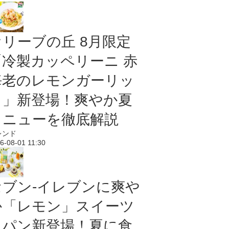
オリーブの丘 8月限定
「冷製カッペリーニ 赤
海老のレモンガーリッ
ク」新登場！爽やか夏
メニューを徹底解説
レンド
6-08-01 11:30
セブン‐イレブンに爽や
か「レモン」スイーツ
＆パン新登場！夏に食