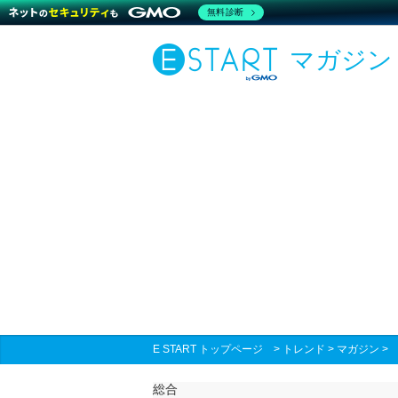
無料診断
マガジン
E START トップページ
>
トレンド
>
マガジン
総合