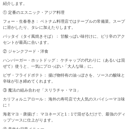
紹介します。
① 定番のエスニック・アジア料理
フォー・生春巻き： ベトナム料理店ではテーブルの常備菜。スープ
に溶かしたり、タレに加えたりします。
パッタイ（タイ風焼きそば）： 甘酸っぱい味付けに、ピリ辛のアク
セントが最高に合います。
② ジャンクフード・洋食
ハンバーガー・ホットドッグ： ケチャップの代わりに（あるいは混
ぜて）使うと、一気にプロっぽい「大人な味」に。
ピザ・フライドポテト： 揚げ物特有の油っぽさを、ソースの酸味と
辛味が引き締めてくれます。
③ 魔法の組み合わせ「スリラチャ・マヨ」
カリフォルニアロール： 海外の寿司店で大人気のスパイシーマヨ味
に！
海老マヨ・唐揚げ： マヨネーズと1：1で混ぜるだけで、最強のディ
ップソースに仕上がります。
④ 意外な日常メニュー