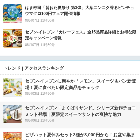
はま寿司「旨ねた夏祭り 第3弾」大葉ニンニク香るビンチョ
ウマグロ100円フェア開催情報
08月07日 11時30分
セブン‐イレブン「カレーフェス」全15品商品詳細とお得な限
定キャンペーン情報
08月07日 11時30分
トレンド | アクセスランキング
セブン‐イレブンに爽やか「レモン」スイーツ＆パン新登
場！夏に食べたい限定商品をチェック
08月03日 11時30分
セブン‐イレブン「よくばりサンド」シリーズ新作チョコ
ミント登場｜夏限定スイーツサンドの爽快な魅力
08月06日 11時30分
ピザハット夏休みセット3種が3,000円から！お盆や集ま