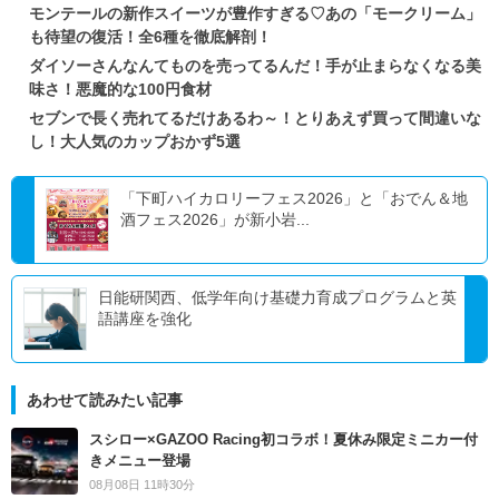
モンテールの新作スイーツが豊作すぎる♡あの「モークリーム」
も待望の復活！全6種を徹底解剖！
ダイソーさんなんてものを売ってるんだ！手が止まらなくなる美
味さ！悪魔的な100円食材
セブンで長く売れてるだけあるわ～！とりあえず買って間違いな
し！大人気のカップおかず5選
「下町ハイカロリーフェス2026」と「おでん＆地
酒フェス2026」が新小岩...
日能研関西、低学年向け基礎力育成プログラムと英
語講座を強化
あわせて読みたい記事
スシロー×GAZOO Racing初コラボ！夏休み限定ミニカー付
きメニュー登場
08月08日 11時30分