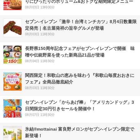
りにぴったりのボリューム&おトクな期間限定メニュー
08月03日 13時00分
セブン-イレブン「激辛！台湾ミンチカツ」8月4日数量限
定発売｜名古屋発祥の旨辛グルメが登場
08月03日 11時30分
長野県150周年記念フェアがセブン-イレブンで開催 味
噌や伝統野菜を使った新商品21品が登場
08月04日 11時30分
関西限定！和歌山の恵みを味わう『和歌山毎度おおきに
フェア』全商品徹底紹介
08月03日 11時30分
セブン‐イレブン「からあげ棒」「アメリカンドッグ」3
日間限定30円引きセールを開催中！
08月07日 11時30分
氷結®mottainai 富良野メロンがセブン‐イレブン限定で
新登場！