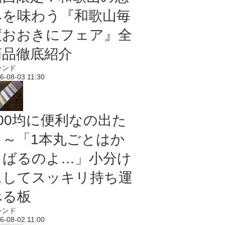
みを味わう『和歌山毎
度おおきにフェア』全
商品徹底紹介
レンド
6-08-03 11:30
100均に便利なの出た
よ～「1本丸ごとはか
さばるのよ…」小分け
にしてスッキリ持ち運
べる板
レンド
6-08-02 11:00