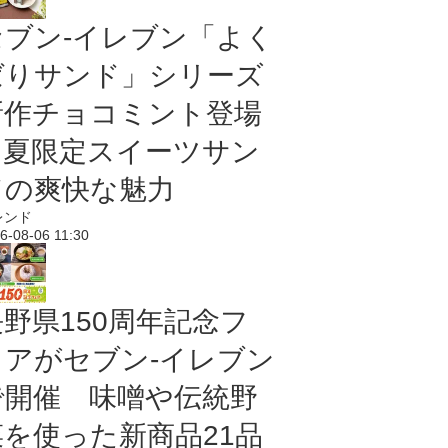
セブン‐イレブン「よく
ばりサンド」シリーズ
新作チョコミント登場
｜夏限定スイーツサン
ドの爽快な魅力
レンド
6-08-06 11:30
長野県150周年記念フ
ェアがセブン-イレブン
で開催 味噌や伝統野
菜を使った新商品21品