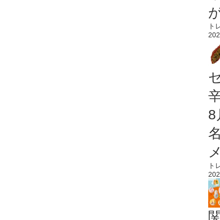
ト
202
ト
202