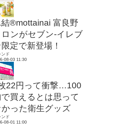
結®mottainai 富良野
メロンがセブン‐イレブ
ン限定で新登場！
レンド
6-08-03 11:30
枚22円って衝撃…100
均で買えるとは思って
なかった衛生グッズ
レンド
6-08-01 11:00