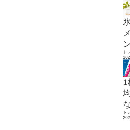
氷
ト
202
1
ト
202