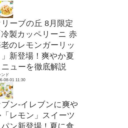
オリーブの丘 8月限定
「冷製カッペリーニ 赤
海老のレモンガーリッ
ク」新登場！爽やか夏
メニューを徹底解説
レンド
6-08-01 11:30
セブン‐イレブンに爽や
か「レモン」スイーツ
＆パン新登場！夏に食