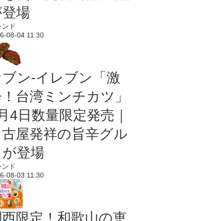
が登場
レンド
6-08-04 11:30
セブン-イレブン「激
辛！台湾ミンチカツ」
8月4日数量限定発売｜
名古屋発祥の旨辛グル
メが登場
レンド
6-08-03 11:30
関西限定！和歌山の恵