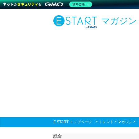
無料診断
マガジン
E START トップページ
>
トレンド
>
マガジン
総合