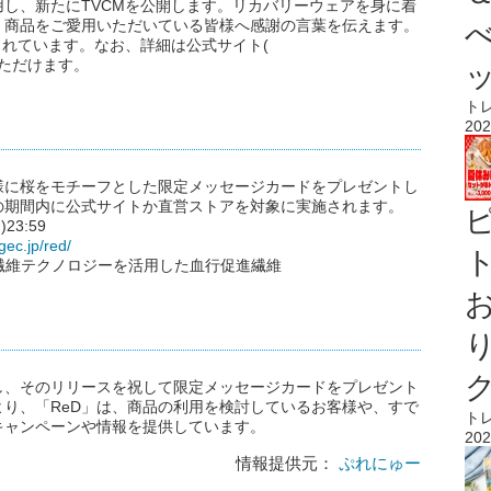
用し、新たにTVCMを公開します。リカバリーウェアを身に着
、商品をご愛用いただいている皆様へ感謝の言葉を伝えます。
されています。なお、詳細は公式サイト(
ただけます。
ト
202
様に桜をモチーフとした限定メッセージカードをプレゼントし
の期間内に公式サイトか直営ストアを対象に実施されます。
23:59
gec.jp/red/
ト
独自の繊維テクノロジーを活用した血行促進繊維
し、そのリリースを祝して限定メッセージカードをプレゼント
り、「ReD」は、商品の利用を検討しているお客様や、すで
ト
キャンペーンや情報を提供しています。
202
情報提供元：
ぷれにゅー