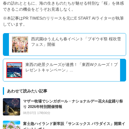
春の訪れとともに、海の生きものたちが魅せる特別な「桜」を体感
できるこの機会をどうぞお見逃しなく。
※本記事はPR TIMESのリリースを元にE START AIライターが執筆
しています。
西武園ゆうえんち春イベント「ブギウギ祭 桜吹雪
フェス」開催
東西の絶景クルーズが連携！「東西Wクルーズ！プ
レゼントキャンペーン」...
あわせて読みたい記事
マザー牧場でシンガポール・ナショナルデー花火&盆踊り祭
り 2026年特別開催情報
08月07日 17時00分
富士急ハイランド新常設「サンエックス パラダイス」開業イ