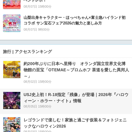
ベントレポ！
08月07日 15時00分
山梨出身キャラクター・ほっぺちゃん×富士急ハイランド初
コラボ サン宝石フェア2026の魅力と楽しみ方
08月07日 9時00分
旅行 | アクセスランキング
約200年ぶりに日本へ里帰り オランダ国立世界文化博
物館の至宝「OTEMAE～ブロムホフ 茶道を愛した異邦人
～」
08月02日 15時00分
USJ史上初！R-18指定「残像」が登場｜2026年『ハロウ
ィーン・ホラー・ナイト』情報
08月05日 15時00分
レゴランドで楽しむ！家族と過ごす仮装＆フォトジェニ
ックなハロウィン2026
08月03日 15時00分