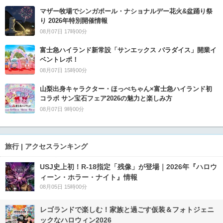
マザー牧場でシンガポール・ナショナルデー花火&盆踊り祭
り 2026年特別開催情報
08月07日 17時00分
富士急ハイランド新常設「サンエックス パラダイス」開業イ
ベントレポ！
08月07日 15時00分
山梨出身キャラクター・ほっぺちゃん×富士急ハイランド初
コラボ サン宝石フェア2026の魅力と楽しみ方
08月07日 9時00分
旅行 | アクセスランキング
USJ史上初！R-18指定「残像」が登場｜2026年『ハロウ
ィーン・ホラー・ナイト』情報
08月05日 15時00分
レゴランドで楽しむ！家族と過ごす仮装＆フォトジェニ
ックなハロウィン2026