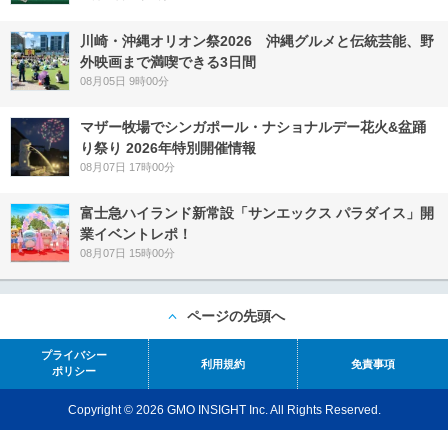
川崎・沖縄オリオン祭2026 沖縄グルメと伝統芸能、野
外映画まで満喫できる3日間
08月05日 9時00分
マザー牧場でシンガポール・ナショナルデー花火&盆踊
り祭り 2026年特別開催情報
08月07日 17時00分
富士急ハイランド新常設「サンエックス パラダイス」開
業イベントレポ！
08月07日 15時00分
ページの先頭へ
プライバシー
利用規約
免責事項
ポリシー
Copyright © 2026 GMO INSIGHT Inc. All Rights Reserved.