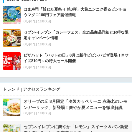
はま寿司「旨ねた夏祭り 第3弾」大葉ニンニク香るビンチョ
ウマグロ100円フェア開催情報
08月07日 11時30分
セブン‐イレブン「カレーフェス」全15品商品詳細とお得な限
定キャンペーン情報
08月07日 11時30分
ピザハット「ハットの日」8月は新作ビビンバピザ登場！Mサ
イズ810円～の特大セール開催
08月07日 11時30分
トレンド | アクセスランキング
オリーブの丘 8月限定「冷製カッペリーニ 赤海老のレモ
ンガーリック」新登場！爽やか夏メニューを徹底解説
08月01日 11時30分
セブン‐イレブンに爽やか「レモン」スイーツ＆パン新登