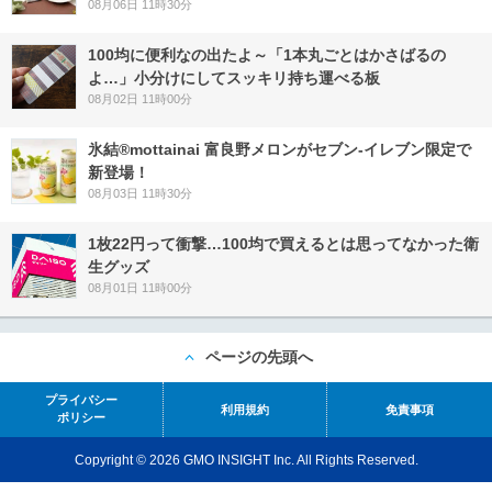
08月06日 11時30分
100均に便利なの出たよ～「1本丸ごとはかさばるの
よ…」小分けにしてスッキリ持ち運べる板
08月02日 11時00分
氷結®mottainai 富良野メロンがセブン‐イレブン限定で
新登場！
08月03日 11時30分
1枚22円って衝撃…100均で買えるとは思ってなかった衛
生グッズ
08月01日 11時00分
ページの先頭へ
プライバシー
利用規約
免責事項
ポリシー
Copyright © 2026 GMO INSIGHT Inc. All Rights Reserved.