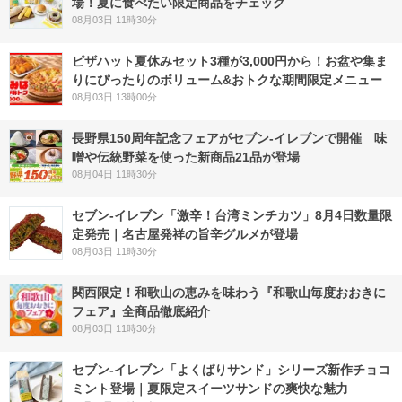
場！夏に食べたい限定商品をチェック
08月03日 11時30分
ピザハット夏休みセット3種が3,000円から！お盆や集ま
りにぴったりのボリューム&おトクな期間限定メニュー
08月03日 13時00分
長野県150周年記念フェアがセブン-イレブンで開催 味
噌や伝統野菜を使った新商品21品が登場
08月04日 11時30分
セブン-イレブン「激辛！台湾ミンチカツ」8月4日数量限
定発売｜名古屋発祥の旨辛グルメが登場
08月03日 11時30分
関西限定！和歌山の恵みを味わう『和歌山毎度おおきに
フェア』全商品徹底紹介
08月03日 11時30分
セブン‐イレブン「よくばりサンド」シリーズ新作チョコ
ミント登場｜夏限定スイーツサンドの爽快な魅力