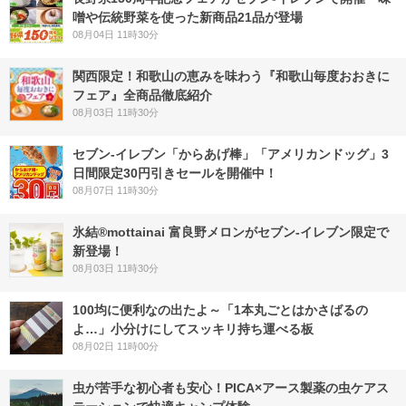
噌や伝統野菜を使った新商品21品が登場
08月04日 11時30分
関西限定！和歌山の恵みを味わう『和歌山毎度おおきに
フェア』全商品徹底紹介
08月03日 11時30分
セブン‐イレブン「からあげ棒」「アメリカンドッグ」3
日間限定30円引きセールを開催中！
08月07日 11時30分
氷結®mottainai 富良野メロンがセブン‐イレブン限定で
新登場！
08月03日 11時30分
100均に便利なの出たよ～「1本丸ごとはかさばるの
よ…」小分けにしてスッキリ持ち運べる板
08月02日 11時00分
虫が苦手な初心者も安心！PICA×アース製薬の虫ケアス