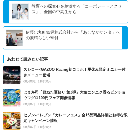
教育への探究心を刺激する「コーポレートアクセ
ス」、全国の中高生から...
伊藤忠丸紅鉄鋼株式会社から「あしながサンタ」へ
の素晴らしい寄付
あわせて読みたい記事
スシロー×GAZOO Racing初コラボ！夏休み限定ミニカー付
きメニュー登場
08月08日 11時30分
はま寿司「旨ねた夏祭り 第3弾」大葉ニンニク香るビンチョ
ウマグロ100円フェア開催情報
08月07日 11時30分
セブン‐イレブン「カレーフェス」全15品商品詳細とお得な限
定キャンペーン情報
08月07日 11時30分