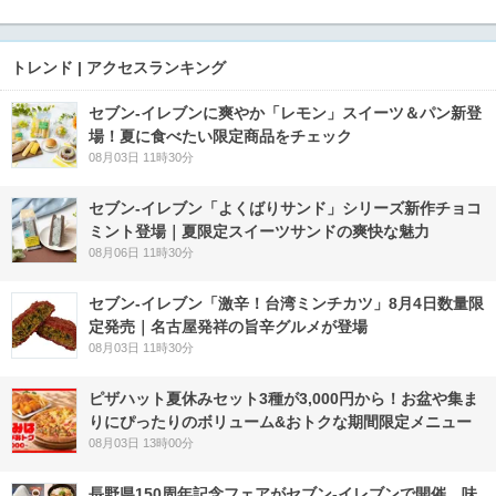
トレンド | アクセスランキング
セブン‐イレブンに爽やか「レモン」スイーツ＆パン新登
場！夏に食べたい限定商品をチェック
08月03日 11時30分
セブン‐イレブン「よくばりサンド」シリーズ新作チョコ
ミント登場｜夏限定スイーツサンドの爽快な魅力
08月06日 11時30分
セブン-イレブン「激辛！台湾ミンチカツ」8月4日数量限
定発売｜名古屋発祥の旨辛グルメが登場
08月03日 11時30分
ピザハット夏休みセット3種が3,000円から！お盆や集ま
りにぴったりのボリューム&おトクな期間限定メニュー
08月03日 13時00分
長野県150周年記念フェアがセブン-イレブンで開催 味