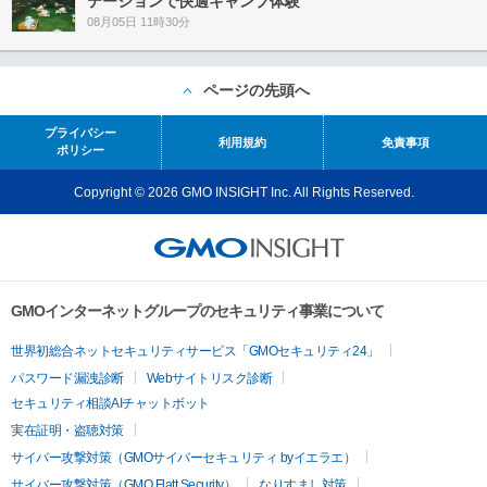
テーションで快適キャンプ体験
08月05日 11時30分
ページの先頭へ
プライバシー
利用規約
免責事項
ポリシー
Copyright © 2026 GMO INSIGHT Inc. All Rights Reserved.
GMOインターネットグループのセキュリティ事業について
世界初総合ネットセキュリティサービス「GMOセキュリティ24」
パスワード漏洩診断
Webサイトリスク診断
セキュリティ相談AIチャットボット
実在証明・盗聴対策
サイバー攻撃対策（GMOサイバーセキュリティ byイエラエ）
サイバー攻撃対策（GMO Flatt Security）
なりすまし対策