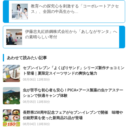
教育への探究心を刺激する「コーポレートアクセ
ス」、全国の中高生から...
伊藤忠丸紅鉄鋼株式会社から「あしながサンタ」へ
の素晴らしい寄付
あわせて読みたい記事
セブン‐イレブン「よくばりサンド」シリーズ新作チョコミン
ト登場｜夏限定スイーツサンドの爽快な魅力
08月06日 11時30分
虫が苦手な初心者も安心！PICA×アース製薬の虫ケアステー
ションで快適キャンプ体験
08月05日 11時30分
長野県150周年記念フェアがセブン-イレブンで開催 味噌や
伝統野菜を使った新商品21品が登場
08月04日 11時30分