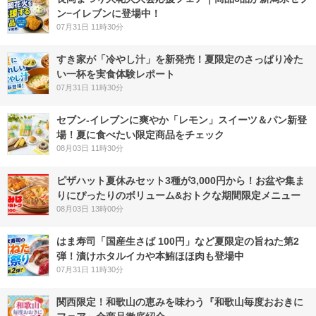
ン−イレブンに登場中！
07月31日 11時30分
すき家が「冷やし汁」を新発売！夏限定のさっぱり冷た
い一杯を実食体験レポート
07月31日 11時30分
セブン‐イレブンに爽やか「レモン」スイーツ＆パン新登
場！夏に食べたい限定商品をチェック
08月03日 11時30分
ピザハット夏休みセット3種が3,000円から！お盆や集ま
りにぴったりのボリューム&おトクな期間限定メニュー
08月03日 13時00分
はま寿司「国産生さば 100円」など夏限定の旨ねた第2
弾！漬けホタルイカや本鮪ほほ肉も登場中
07月31日 11時30分
関西限定！和歌山の恵みを味わう『和歌山毎度おおきに