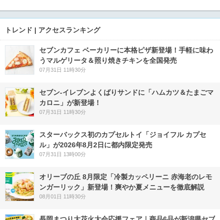
トレンド | アクセスランキング
セブンカフェ ベーカリーに本格ピザ新登場！手軽に味わ
うマルゲリータ＆照り焼きチキンを全国発売
07月31日 11時30分
セブン‐イレブンよくばりサンドに「ハムカツ＆たまごマ
カロニ」が新登場！
07月31日 11時30分
スターバックス初のカプセルトイ「ジョイフル カプセ
ル」が2026年8月2日に都内限定発売
07月31日 13時00分
オリーブの丘 8月限定「冷製カッペリーニ 赤海老のレモ
ンガーリック」新登場！爽やか夏メニューを徹底解説
08月01日 11時30分
長岡まつり大花火大会応援フェア｜商品6品が新潟県セブ