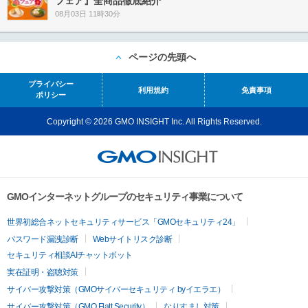
フェア』全商品徹底紹介
08月03日 11時30分
ページの先頭へ
プライバシー
利用規約
免責事項
ポリシー
Copyright © 2026 GMO INSIGHT Inc. All Rights Reserved.
GMOインターネットグループのセキュリティ事業について
世界初総合ネットセキュリティサービス「GMOセキュリティ24」
パスワード漏洩診断
Webサイトリスク診断
セキュリティ相談AIチャットボット
実在証明・盗聴対策
サイバー攻撃対策（GMOサイバーセキュリティ byイエラエ）
サイバー攻撃対策（GMO Flatt Security）
なりすまし対策