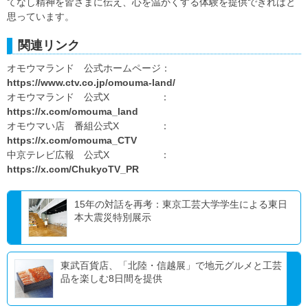
てなし精神を皆さまに伝え、心を温かくする体験を提供できればと
思っています。
関連リンク
オモウマランド 公式ホームページ：
https://www.ctv.co.jp/omouma-land/
オモウマランド 公式X ：
https://x.com/omouma_land
オモウマい店 番組公式X ：
https://x.com/omouma_CTV
中京テレビ広報 公式X ：
https://x.com/ChukyoTV_PR
15年の対話を再考：東京工芸大学学生による東日
本大震災特別展示
東武百貨店、「北陸・信越展」で地元グルメと工芸
品を楽しむ8日間を提供