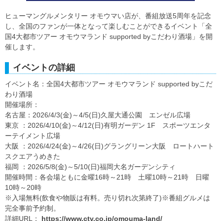
ヒューマングルメンタリー オモウマい店が、番組放送5周年を記念
し、全国のファンが一体となって楽しむことができるイベント「全
国4大都市ツアー オモウマランド supported byこだわり酒場」を開
催します。
イベントの詳細
イベント名：全国4大都市ツアー オモウマランド supported byこだ
わり酒場
開催場所：
名古屋：2026/4/3(金)～4/5(日)久屋大通公園 エンゼル広場
東京 ：2026/4/10(金)～4/12(日)有明ガーデン 1F スポーツエンタ
ーテイメント広場
大阪 ：2026/4/24(金)～4/26(日)グラングリーン大阪 ロートハート
スクエアうめきた
福岡 ：2026/5/8(金)～5/10(日)福岡大名ガーデンシティ
開催時間：各会場ともに金曜16時～21時 土曜10時～21時 日曜
10時～20時
※入場無料(飲食や物販は有料。売り切れ次第終了)※番組グルメは
完全事前予約制。
詳細URL：
https://www.ctv.co.jp/omouma-land/