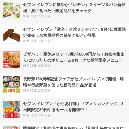
セブン‐イレブンに爽やか「レモン」スイーツ＆パン新登
場！夏に食べたい限定商品をチェック
08月03日 11時30分
セブン-イレブン「激辛！台湾ミンチカツ」8月4日数量限
定発売｜名古屋発祥の旨辛グルメが登場
08月03日 11時30分
ピザハット夏休みセット3種が3,000円から！お盆や集ま
りにぴったりのボリューム&おトクな期間限定メニュー
08月03日 13時00分
長野県150周年記念フェアがセブン-イレブンで開催 味
噌や伝統野菜を使った新商品21品が登場
08月04日 11時30分
セブン‐イレブン「からあげ棒」「アメリカンドッグ」3
日間限定30円引きセールを開催中！
08月07日 11時30分
関西限定！和歌山の恵みを味わう『和歌山毎度おおきに