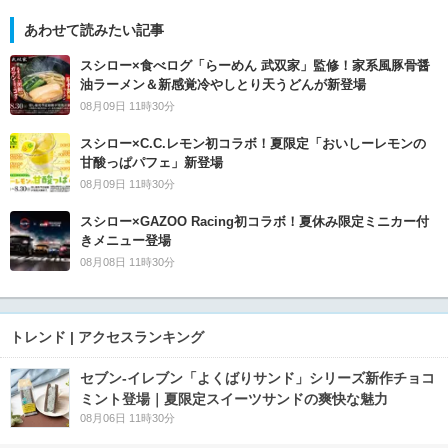
あわせて読みたい記事
スシロー×食べログ「らーめん 武双家」監修！家系風豚骨醤
油ラーメン＆新感覚冷やしとり天うどんが新登場
08月09日 11時30分
スシロー×C.C.レモン初コラボ！夏限定「おいしーレモンの
甘酸っぱパフェ」新登場
08月09日 11時30分
スシロー×GAZOO Racing初コラボ！夏休み限定ミニカー付
きメニュー登場
08月08日 11時30分
トレンド | アクセスランキング
セブン‐イレブン「よくばりサンド」シリーズ新作チョコ
ミント登場｜夏限定スイーツサンドの爽快な魅力
08月06日 11時30分