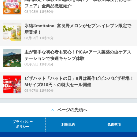
フェア』全商品徹底紹介
08月03日 11時30分
氷結®mottainai 富良野メロンがセブン‐イレブン限定で
新登場！
08月03日 11時30分
虫が苦手な初心者も安心！PICA×アース製薬の虫ケアス
テーションで快適キャンプ体験
08月05日 11時30分
ピザハット「ハットの日」8月は新作ビビンバピザ登場！
Mサイズ810円～の特大セール開催
08月07日 11時30分
ページの先頭へ
プライバシー
利用規約
免責事項
ポリシー