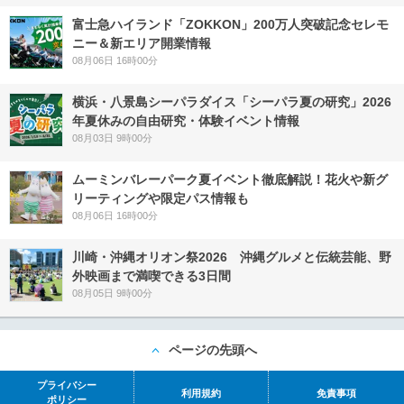
富士急ハイランド「ZOKKON」200万人突破記念セレモ
ニー＆新エリア開業情報
08月06日 16時00分
横浜・八景島シーパラダイス「シーパラ夏の研究」2026
年夏休みの自由研究・体験イベント情報
08月03日 9時00分
ムーミンバレーパーク夏イベント徹底解説！花火や新グ
リーティングや限定パス情報も
08月06日 16時00分
川崎・沖縄オリオン祭2026 沖縄グルメと伝統芸能、野
外映画まで満喫できる3日間
08月05日 9時00分
ページの先頭へ
プライバシー
利用規約
免責事項
ポリシー