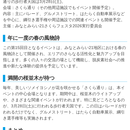
通りの歩行者天国は3月28日(土)。
会場：さくら通り（その他周辺施設でもイベント開催予定）。
内容：主にパレード、グルメストリート、はたらく自動車展示など
を中心に、綱引き選手権や周辺施設での関連イベントも開催予定。
主催：みなとみらい21さくらフェスタ2026実行委員会
年に一度の春の風物詩
この第15回目となるイベントは、みなとみらい21地区における春の
風物詩として開催され、エリアのさらなる活性化と魅力アップを目
指します。多くの人々の交流の場として機能し、脱炭素社会への推
進や新たな体験の提供を予定しています。
満開の桜並木が待つ
毎年、美しいソメイヨシノが花を咲かせる「さくら通り」は、本イ
ベントの中心会場となります。期間中は、桜並木のライトアップ
や、さまざまな関連イベントが行われます。特に見どころとなるの
が、3月28日(土)に行われる歩行者天国です。この日はパレードが行
われるだけでなく、グルメストリート、はたらく自動車展示、綱引
き選手権等も実施されます。