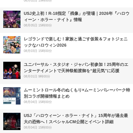
08月02日 15時00分
USJ史上初！R-18指定「残像」が登場｜2026年『ハロウ
ィーン・ホラー・ナイト』情報
08月05日 15時00分
レゴランドで楽しむ！家族と過ごす仮装＆フォトジェニ
ックなハロウィン2026
08月03日 15時00分
ユニバーサル・スタジオ・ジャパン初参加！25周年のエ
ンターテイメントで天神祭船渡御を“超元気”に応援
08月01日 9時00分
ムーミントロール冬のぬくもり×ムーミンバレーパーク特
別コラボ開催情報まとめ
08月04日 15時00分
USJ「ハロウィーン・ホラー・ナイト」15周年が過去最
大の恐怖へ！スペシャルCM公開とイベント詳細
08月04日 15時00分