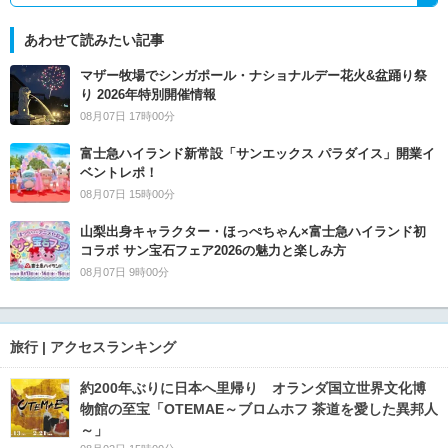
あわせて読みたい記事
マザー牧場でシンガポール・ナショナルデー花火&盆踊り祭
り 2026年特別開催情報
08月07日 17時00分
富士急ハイランド新常設「サンエックス パラダイス」開業イ
ベントレポ！
08月07日 15時00分
山梨出身キャラクター・ほっぺちゃん×富士急ハイランド初
コラボ サン宝石フェア2026の魅力と楽しみ方
08月07日 9時00分
旅行 | アクセスランキング
約200年ぶりに日本へ里帰り オランダ国立世界文化博
物館の至宝「OTEMAE～ブロムホフ 茶道を愛した異邦人
～」