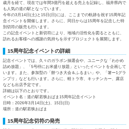
歳月を経て、現在では年間3億円を超える売上を記録し、福井県内で
も人気の道の駅となっています。
今年の3月14日(土)と15日(日)には、ここまでの軌跡を祝す15周年記
念イベントを開催します。さらに、同日からは15周年を記念した特
別切符の販売も行います。
この記念イベントと新切符により、地域の活性化を図るとともに、
訪れるお客様への感謝の気持ちを示すプロジェクトを展開します。
15周年記念イベントの詳細
記念イベントでは、久々のガラポン抽選会や、ユニークな「わかめ
詰め放題」、「5号枡にお米盛り放題」といったイベントを企画して
います。また、参加型の「餅つき大会＆ふるまい」や、「箸ー1グラ
ンプリ」なども行います。さらに、軽トラ市、キッチンカー、露店
なども出店予定です。
詳細は以下のとおりです。
イベント名：道の駅若狭おばま15周年記念イベント
日時：2026年3月14日(土)、15日(日)
場所：道の駅若狭おばま
15周年記念切符の発売