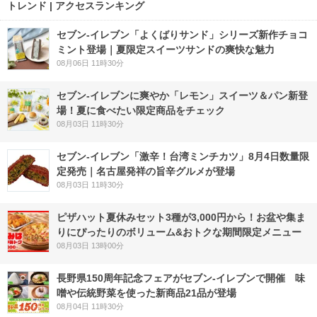
トレンド | アクセスランキング
セブン‐イレブン「よくばりサンド」シリーズ新作チョコ
ミント登場｜夏限定スイーツサンドの爽快な魅力
08月06日 11時30分
セブン‐イレブンに爽やか「レモン」スイーツ＆パン新登
場！夏に食べたい限定商品をチェック
08月03日 11時30分
セブン-イレブン「激辛！台湾ミンチカツ」8月4日数量限
定発売｜名古屋発祥の旨辛グルメが登場
08月03日 11時30分
ピザハット夏休みセット3種が3,000円から！お盆や集ま
りにぴったりのボリューム&おトクな期間限定メニュー
08月03日 13時00分
長野県150周年記念フェアがセブン-イレブンで開催 味
噌や伝統野菜を使った新商品21品が登場
08月04日 11時30分