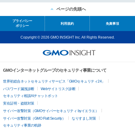
ページの先頭へ
プライバシー
利用規約
免責事項
ポリシー
Copyright © 2026 GMO INSIGHT Inc. All Rights Reserved.
GMOインターネットグループのセキュリティ事業について
世界初総合ネットセキュリティサービス「GMOセキュリティ24」
パスワード漏洩診断
Webサイトリスク診断
セキュリティ相談AIチャットボット
実在証明・盗聴対策
サイバー攻撃対策（GMOサイバーセキュリティ byイエラエ）
サイバー攻撃対策（GMO Flatt Security）
なりすまし対策
セキュリティ事業の軌跡