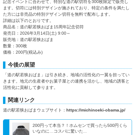
記念イベントに合わせて、特別な道の駅切符を300枚限定で販売し
ます。切符には特別デザインが施されており、特定の条件を満たし
た方には非売品の特別デザイン切符を無料で配布します。
詳細は以下のとおりです。
商品名：道の駅若狭おばま15周年記念切符
発売日：2026年3月14日(土) 9:00～
販売地：道の駅若狭おばま
数量：300枚
価格：200円(税込み)
今後の展望
「道の駅若狭おばま」は引き続き、地域の活性化の一翼を担ってい
きます。地元の生産者やお菓子屋との連携を活かし、地域の誘客と
活性化に貢献して参ります。
関連リンク
道の駅若狭おばまウェブサイト：
https://michinoeki-obama.jp/
200円って本当？！ホムセンで買ったら500円くら
いなのに…コスパに驚いた...