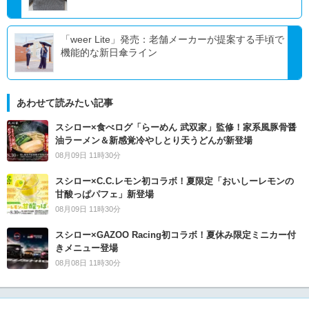
「weer Lite」発売：老舗メーカーが提案する手頃で
機能的な新日傘ライン
あわせて読みたい記事
スシロー×食べログ「らーめん 武双家」監修！家系風豚骨醤
油ラーメン＆新感覚冷やしとり天うどんが新登場
08月09日 11時30分
スシロー×C.C.レモン初コラボ！夏限定「おいしーレモンの
甘酸っぱパフェ」新登場
08月09日 11時30分
スシロー×GAZOO Racing初コラボ！夏休み限定ミニカー付
きメニュー登場
08月08日 11時30分