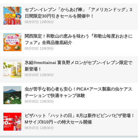
セブン‐イレブン「からあげ棒」「アメリカンドッグ」3
日間限定30円引きセールを開催中！
08月07日 11時30分
関西限定！和歌山の恵みを味わう『和歌山毎度おおきに
フェア』全商品徹底紹介
08月03日 11時30分
氷結®mottainai 富良野メロンがセブン‐イレブン限定で
新登場！
08月03日 11時30分
虫が苦手な初心者も安心！PICA×アース製薬の虫ケアス
テーションで快適キャンプ体験
08月05日 11時30分
ピザハット「ハットの日」8月は新作ビビンバピザ登場！
Mサイズ810円～の特大セール開催
08月07日 11時30分