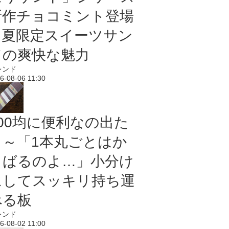
新作チョコミント登場
｜夏限定スイーツサン
ドの爽快な魅力
レンド
6-08-06 11:30
100均に便利なの出た
よ～「1本丸ごとはか
さばるのよ…」小分け
にしてスッキリ持ち運
べる板
レンド
6-08-02 11:00