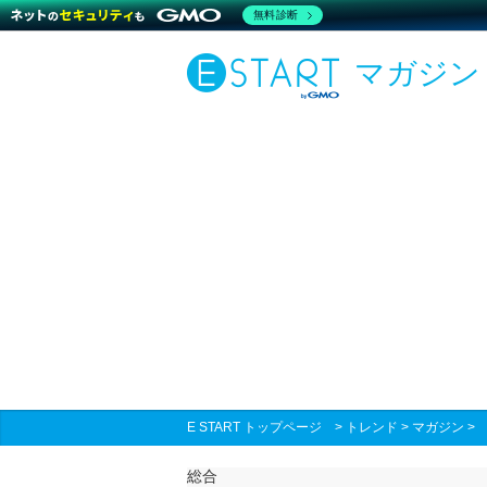
無料診断
マガジン
E START トップページ
>
トレンド
>
マガジン
総合