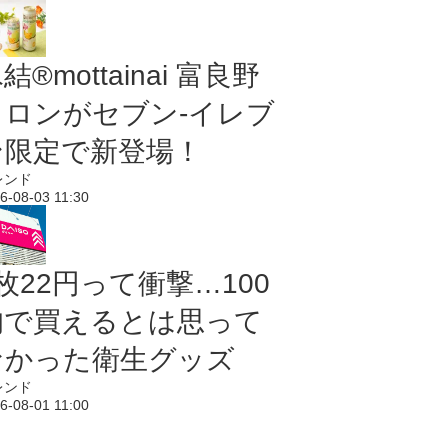
結®mottainai 富良野
メロンがセブン‐イレブ
ン限定で新登場！
レンド
6-08-03 11:30
枚22円って衝撃…100
均で買えるとは思って
なかった衛生グッズ
レンド
6-08-01 11:00