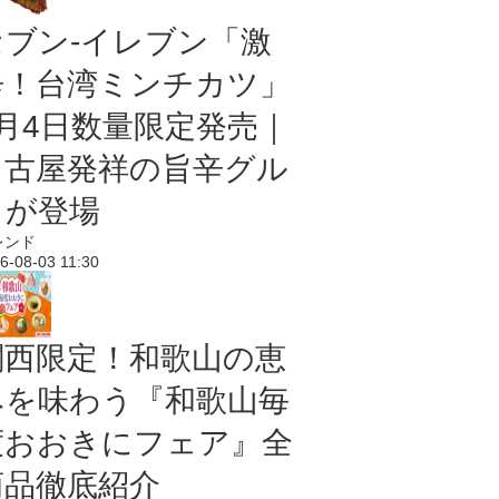
セブン-イレブン「激
辛！台湾ミンチカツ」
8月4日数量限定発売｜
名古屋発祥の旨辛グル
メが登場
レンド
6-08-03 11:30
関西限定！和歌山の恵
みを味わう『和歌山毎
度おおきにフェア』全
商品徹底紹介