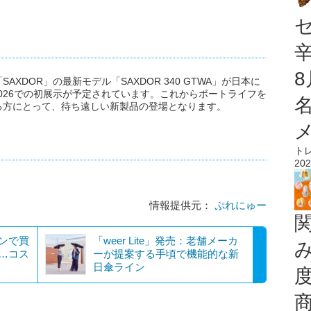
XDOR」の最新モデル「SAXDOR 340 GTWA」が日本に
2026での初展示が予定されています。これからボートライフを
る方にとって、待ち遠しい新製品の登場となります。
ト
202
情報提供元：
ぷれにゅー
センで買
「weer Lite」発売：老舗メーカ
に…コス
ーが提案する手頃で機能的な新
日傘ライン