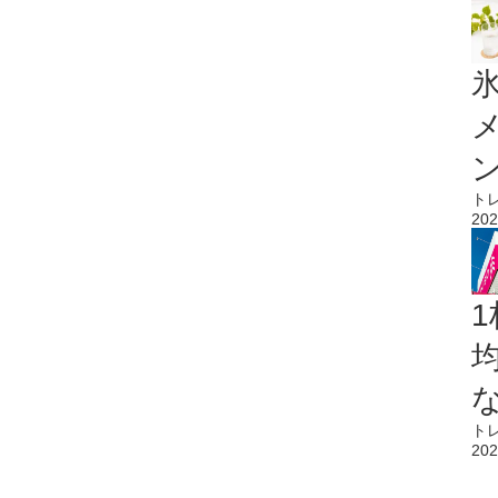
氷
ト
202
1
ト
202