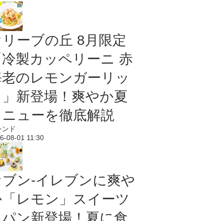
オリーブの丘 8月限定
「冷製カッペリーニ 赤
海老のレモンガーリッ
ク」新登場！爽やか夏
メニューを徹底解説
レンド
6-08-01 11:30
セブン‐イレブンに爽や
か「レモン」スイーツ
＆パン新登場！夏に食