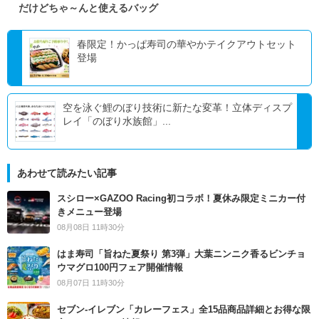
だけどちゃ～んと使えるバッグ
春限定！かっぱ寿司の華やかテイクアウトセット
登場
空を泳ぐ鯉のぼり技術に新たな変革！立体ディスプ
レイ「のぼり水族館」...
あわせて読みたい記事
スシロー×GAZOO Racing初コラボ！夏休み限定ミニカー付
きメニュー登場
08月08日 11時30分
はま寿司「旨ねた夏祭り 第3弾」大葉ニンニク香るビンチョ
ウマグロ100円フェア開催情報
08月07日 11時30分
セブン‐イレブン「カレーフェス」全15品商品詳細とお得な限