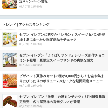
定キャンペーン情報
08月07日 11時30分
トレンド | アクセスランキング
セブン‐イレブンに爽やか「レモン」スイーツ＆パン新登
場！夏に食べたい限定商品をチェック
08月03日 11時30分
セブン‐イレブン「よくばりサンド」シリーズ新作チョコ
ミント登場｜夏限定スイーツサンドの爽快な魅力
08月06日 11時30分
ピザハット夏休みセット3種が3,000円から！お盆や集ま
りにぴったりのボリューム&おトクな期間限定メニュー
08月03日 13時00分
セブン-イレブン「激辛！台湾ミンチカツ」8月4日数量限
定発売｜名古屋発祥の旨辛グルメが登場
08月03日 11時30分