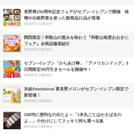
長野県150周年記念フェアがセブン-イレブンで開催 味
噌や伝統野菜を使った新商品21品が登場
08月04日 11時30分
関西限定！和歌山の恵みを味わう『和歌山毎度おおきに
フェア』全商品徹底紹介
08月03日 11時30分
セブン‐イレブン「からあげ棒」「アメリカンドッグ」3
日間限定30円引きセールを開催中！
08月07日 11時30分
氷結®mottainai 富良野メロンがセブン‐イレブン限定で
新登場！
08月03日 11時30分
100均に便利なの出たよ～「1本丸ごとはかさばるの
よ…」小分けにしてスッキリ持ち運べる板
08月02日 11時00分