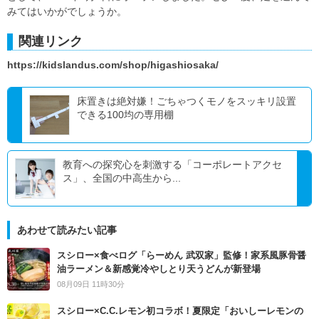
みてはいかがでしょうか。
関連リンク
https://kidslandus.com/shop/higashiosaka/
床置きは絶対嫌！ごちゃつくモノをスッキリ設置
できる100均の専用棚
教育への探究心を刺激する「コーポレートアクセ
ス」、全国の中高生から...
あわせて読みたい記事
スシロー×食べログ「らーめん 武双家」監修！家系風豚骨醤
油ラーメン＆新感覚冷やしとり天うどんが新登場
08月09日 11時30分
スシロー×C.C.レモン初コラボ！夏限定「おいしーレモンの