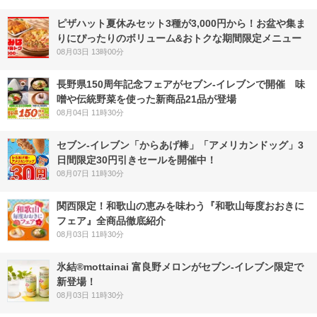
ピザハット夏休みセット3種が3,000円から！お盆や集ま
りにぴったりのボリューム&おトクな期間限定メニュー
08月03日 13時00分
長野県150周年記念フェアがセブン-イレブンで開催 味
噌や伝統野菜を使った新商品21品が登場
08月04日 11時30分
セブン‐イレブン「からあげ棒」「アメリカンドッグ」3
日間限定30円引きセールを開催中！
08月07日 11時30分
関西限定！和歌山の恵みを味わう『和歌山毎度おおきに
フェア』全商品徹底紹介
08月03日 11時30分
氷結®mottainai 富良野メロンがセブン‐イレブン限定で
新登場！
08月03日 11時30分