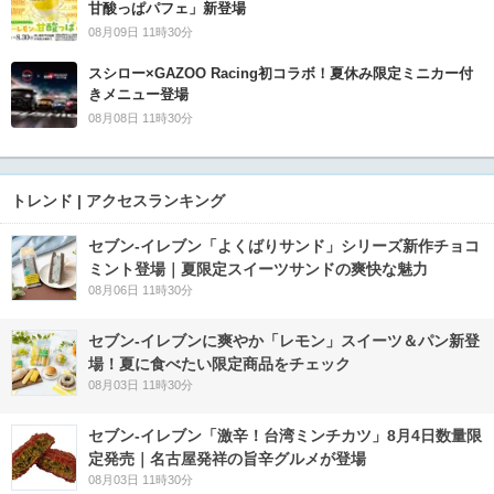
甘酸っぱパフェ」新登場
08月09日 11時30分
スシロー×GAZOO Racing初コラボ！夏休み限定ミニカー付
きメニュー登場
08月08日 11時30分
トレンド | アクセスランキング
セブン‐イレブン「よくばりサンド」シリーズ新作チョコ
ミント登場｜夏限定スイーツサンドの爽快な魅力
08月06日 11時30分
セブン‐イレブンに爽やか「レモン」スイーツ＆パン新登
場！夏に食べたい限定商品をチェック
08月03日 11時30分
セブン-イレブン「激辛！台湾ミンチカツ」8月4日数量限
定発売｜名古屋発祥の旨辛グルメが登場
08月03日 11時30分