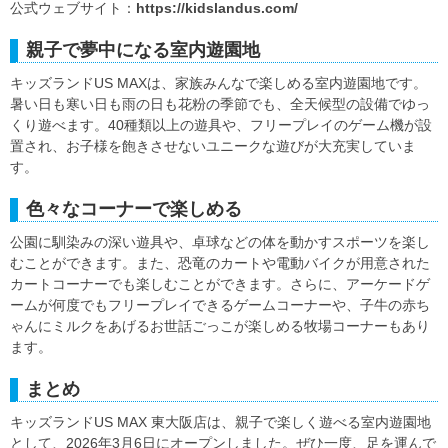
公式ウェブサイト：
https://kidslandus.com/
親子で夢中になる室内遊園地
キッズランドUS MAXは、家族みんなで楽しめる室内遊園地です。
暑い日も寒い日も雨の日も花粉の季節でも、全天候型の設備でゆっ
くり遊べます。40種類以上の遊具や、フリープレイのゲーム機が設
置され、お子様を飽きさせないユニークな遊びが大充実していま
す。
色々なコーナーで楽しめる
公園に馴染みの深い遊具や、卓球などの体を動かすスポーツを楽し
むことができます。また、恐竜のカートや電動バイクが用意された
カートコーナーでも楽しむことができます。さらに、アーケードゲ
ームが何度でもフリープレイできるゲームコーナーや、子牛の赤ち
ゃんにミルクをあげるお世話ごっこが楽しめる牧場コーナーもあり
ます。
まとめ
キッズランドUS MAX 東大阪店は、親子で楽しく遊べる室内遊園地
として、2026年3月6日にオープンしました。ぜひ一度、足を運んで