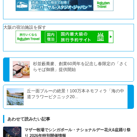
大阪の宿泊施設を探す
杉並藪蕎麥、創業60周年を記念し春限定の「さく
らそば御膳」提供開始
丘一面ブルーの絶景！100万本ネモフィラ「海の中
道フラワーピクニック20...
あわせて読みたい記事
マザー牧場でシンガポール・ナショナルデー花火&盆踊り祭
り 2026年特別開催情報