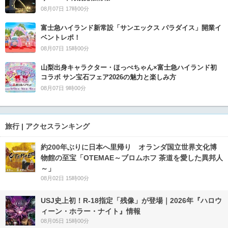
08月07日 17時00分
富士急ハイランド新常設「サンエックス パラダイス」開業イ
ベントレポ！
08月07日 15時00分
山梨出身キャラクター・ほっぺちゃん×富士急ハイランド初
コラボ サン宝石フェア2026の魅力と楽しみ方
08月07日 9時00分
旅行 | アクセスランキング
約200年ぶりに日本へ里帰り オランダ国立世界文化博
物館の至宝「OTEMAE～ブロムホフ 茶道を愛した異邦人
～」
08月02日 15時00分
USJ史上初！R-18指定「残像」が登場｜2026年『ハロウ
ィーン・ホラー・ナイト』情報
08月05日 15時00分