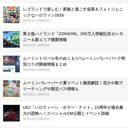
レゴランドで楽しむ！家族と過ごす仮装＆フォトジェニ
ックなハロウィン2026
08月03日 15時00分
富士急ハイランド「ZOKKON」200万人突破記念セレモ
ニー＆新エリア開業情報
08月06日 16時00分
ムーミントロール冬のぬくもり×ムーミンバレーパーク特
別コラボ開催情報まとめ
08月04日 15時00分
ムーミンバレーパーク夏イベント徹底解説！花火や新グ
リーティングや限定パス情報も
08月06日 16時00分
USJ「ハロウィーン・ホラー・ナイト」15周年が過去最
大の恐怖へ！スペシャルCM公開とイベント詳細
08月04日 15時00分