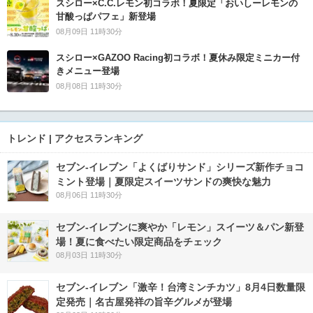
スシロー×C.C.レモン初コラボ！夏限定「おいしーレモンの
甘酸っぱパフェ」新登場
08月09日 11時30分
スシロー×GAZOO Racing初コラボ！夏休み限定ミニカー付
きメニュー登場
08月08日 11時30分
トレンド | アクセスランキング
セブン‐イレブン「よくばりサンド」シリーズ新作チョコ
ミント登場｜夏限定スイーツサンドの爽快な魅力
08月06日 11時30分
セブン‐イレブンに爽やか「レモン」スイーツ＆パン新登
場！夏に食べたい限定商品をチェック
08月03日 11時30分
セブン-イレブン「激辛！台湾ミンチカツ」8月4日数量限
定発売｜名古屋発祥の旨辛グルメが登場