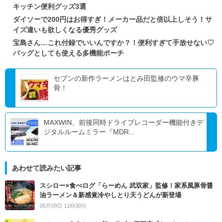
キッチン便利グッズ3選
ダイソーで200円はお得すぎ！メーカー品だと倍以上しそう！サ
イズ違いも欲しくなる優秀グッズ
宝島さん…これ付録でいいんですか？！便利すぎて手放せない♡
バッグとしても使える多機能ポーチ
セブンの新作ラーメンはとみ田監修のウマ辛豚
骨！
MAXWIN、前後同時ドライブレコーダー機能付きデ
ジタルルームミラー『MDR...
あわせて読みたい記事
スシロー×食べログ「らーめん 武双家」監修！家系風豚骨醤
油ラーメン＆新感覚冷やしとり天うどんが新登場
08月09日 11時30分