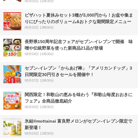
08月03日 11時30分
ピザハット夏休みセット3種が3,000円から！お盆や集ま
りにぴったりのボリューム&おトクな期間限定メニュー
08月03日 13時00分
長野県150周年記念フェアがセブン-イレブンで開催 味
噌や伝統野菜を使った新商品21品が登場
08月04日 11時30分
セブン‐イレブン「からあげ棒」「アメリカンドッグ」3
日間限定30円引きセールを開催中！
08月07日 11時30分
関西限定！和歌山の恵みを味わう『和歌山毎度おおきに
フェア』全商品徹底紹介
08月03日 11時30分
氷結®mottainai 富良野メロンがセブン‐イレブン限定で
新登場！
08月03日 11時30分