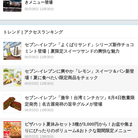
きメニュー登場
08月08日 11時30分
トレンド | アクセスランキング
セブン‐イレブン「よくばりサンド」シリーズ新作チョコ
ミント登場｜夏限定スイーツサンドの爽快な魅力
08月06日 11時30分
セブン‐イレブンに爽やか「レモン」スイーツ＆パン新登
場！夏に食べたい限定商品をチェック
08月03日 11時30分
セブン-イレブン「激辛！台湾ミンチカツ」8月4日数量限
定発売｜名古屋発祥の旨辛グルメが登場
08月03日 11時30分
ピザハット夏休みセット3種が3,000円から！お盆や集ま
りにぴったりのボリューム&おトクな期間限定メニュー
08月03日 13時00分