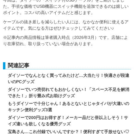
今回は、ダイソーの『スイッチ付USBケーブル』をご紹介しまし
た。手頃な価格でUSB機器にスイッチ機能を追加できるのは嬉しい
ポイント。コスパの高いアイテムだと感じます。
ケーブルの抜き差しを減らしたい人には、なかなか便利に使えるア
イテムです。気になる方はぜひチェックしてみてください♪
※記事内の商品情報は筆者購入時点（2026年3月）です。店舗によ
り在庫切れ、取り扱っていない場合があります。
関連記事
ダイソーでなんとなく買ってみたけど…大当たり！快適さが段違
いのPCグッズ
ダイソーでいつ売切れてもおかしくない！「スペース不足を解消
できた！」折り畳み式お助けグッズ
もうダイソーで十分じゃん！あるとないとじゃタイパが大違いの
キッチン便利グッズ3選
ダイソーで200円はお得すぎ！メーカー品だと倍以上しそう！サ
イズ違いも欲しくなる優秀グッズ
宝島さん…これ付録でいいんですか？！便利すぎて手放せない♡