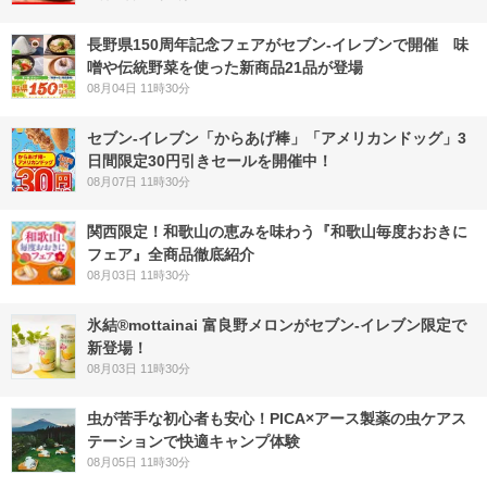
長野県150周年記念フェアがセブン-イレブンで開催 味
噌や伝統野菜を使った新商品21品が登場
08月04日 11時30分
セブン‐イレブン「からあげ棒」「アメリカンドッグ」3
日間限定30円引きセールを開催中！
08月07日 11時30分
関西限定！和歌山の恵みを味わう『和歌山毎度おおきに
フェア』全商品徹底紹介
08月03日 11時30分
氷結®mottainai 富良野メロンがセブン‐イレブン限定で
新登場！
08月03日 11時30分
虫が苦手な初心者も安心！PICA×アース製薬の虫ケアス
テーションで快適キャンプ体験
08月05日 11時30分