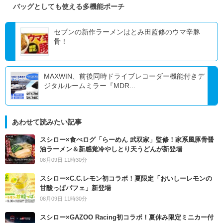
バッグとしても使える多機能ポーチ
セブンの新作ラーメンはとみ田監修のウマ辛豚
骨！
MAXWIN、前後同時ドライブレコーダー機能付きデ
ジタルルームミラー『MDR...
あわせて読みたい記事
スシロー×食べログ「らーめん 武双家」監修！家系風豚骨醤
油ラーメン＆新感覚冷やしとり天うどんが新登場
08月09日 11時30分
スシロー×C.C.レモン初コラボ！夏限定「おいしーレモンの
甘酸っぱパフェ」新登場
08月09日 11時30分
スシロー×GAZOO Racing初コラボ！夏休み限定ミニカー付