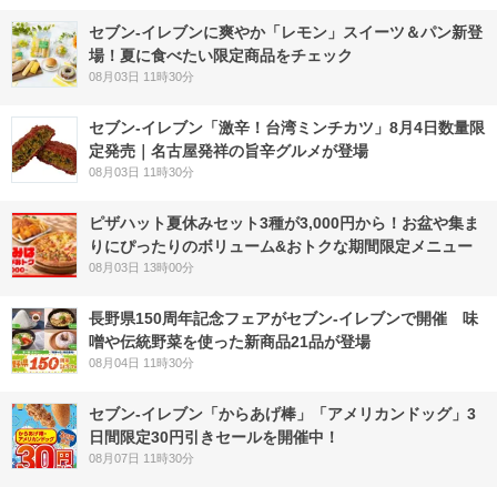
セブン‐イレブンに爽やか「レモン」スイーツ＆パン新登
場！夏に食べたい限定商品をチェック
08月03日 11時30分
セブン-イレブン「激辛！台湾ミンチカツ」8月4日数量限
定発売｜名古屋発祥の旨辛グルメが登場
08月03日 11時30分
ピザハット夏休みセット3種が3,000円から！お盆や集ま
りにぴったりのボリューム&おトクな期間限定メニュー
08月03日 13時00分
長野県150周年記念フェアがセブン-イレブンで開催 味
噌や伝統野菜を使った新商品21品が登場
08月04日 11時30分
セブン‐イレブン「からあげ棒」「アメリカンドッグ」3
日間限定30円引きセールを開催中！
08月07日 11時30分