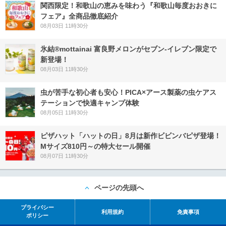
関西限定！和歌山の恵みを味わう『和歌山毎度おおきに
フェア』全商品徹底紹介
08月03日 11時30分
氷結®mottainai 富良野メロンがセブン‐イレブン限定で
新登場！
08月03日 11時30分
虫が苦手な初心者も安心！PICA×アース製薬の虫ケアス
テーションで快適キャンプ体験
08月05日 11時30分
ピザハット「ハットの日」8月は新作ビビンバピザ登場！
Mサイズ810円～の特大セール開催
08月07日 11時30分
ページの先頭へ
プライバシー
利用規約
免責事項
ポリシー