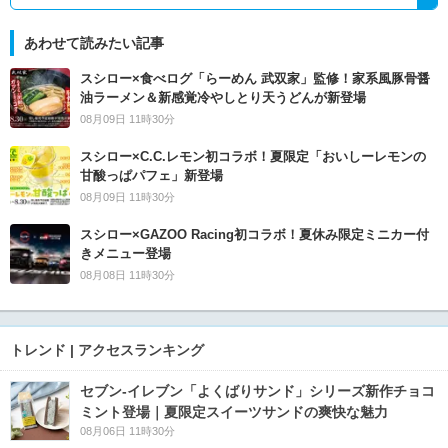
あわせて読みたい記事
スシロー×食べログ「らーめん 武双家」監修！家系風豚骨醤
油ラーメン＆新感覚冷やしとり天うどんが新登場
08月09日 11時30分
スシロー×C.C.レモン初コラボ！夏限定「おいしーレモンの
甘酸っぱパフェ」新登場
08月09日 11時30分
スシロー×GAZOO Racing初コラボ！夏休み限定ミニカー付
きメニュー登場
08月08日 11時30分
トレンド | アクセスランキング
セブン‐イレブン「よくばりサンド」シリーズ新作チョコ
ミント登場｜夏限定スイーツサンドの爽快な魅力
08月06日 11時30分