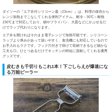
ダイソーの『エア弁付シリコーン蓋（23cm）』は、料理の保存から
レンジ加熱までこなしてくれる便利アイテム。耐冷－30℃～耐熱
230℃まで対応しており、鍋やフライパン、大皿などにかぶせるだ
けでラップ代わりになります。
エア弁を開ければそのまま電子レンジで加熱可能です。シリコーン
ラップより厚みがあって扱いやすく、食洗機にも対応しているので
お手入れもラクです。フック穴付きで掛けて収納できるなど細かな
工夫も◎。ひとつあるだけでキッチンの時短に貢献してくれる優秀
グッズです。
皮むきも千切りもこれ1本！下ごしらえが爆速にな
る万能ピーラー