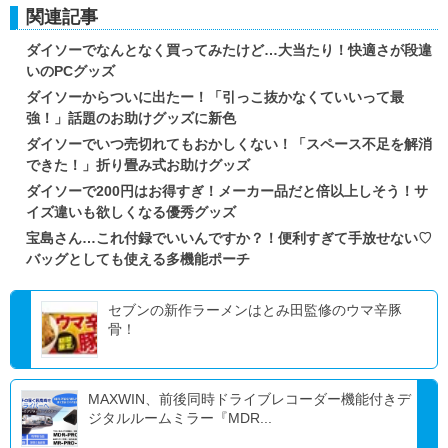
関連記事
ダイソーでなんとなく買ってみたけど…大当たり！快適さが段違
いのPCグッズ
ダイソーからついに出たー！「引っこ抜かなくていいって最
強！」話題のお助けグッズに新色
ダイソーでいつ売切れてもおかしくない！「スペース不足を解消
できた！」折り畳み式お助けグッズ
ダイソーで200円はお得すぎ！メーカー品だと倍以上しそう！サ
イズ違いも欲しくなる優秀グッズ
宝島さん…これ付録でいいんですか？！便利すぎて手放せない♡
バッグとしても使える多機能ポーチ
セブンの新作ラーメンはとみ田監修のウマ辛豚
骨！
MAXWIN、前後同時ドライブレコーダー機能付きデ
ジタルルームミラー『MDR...