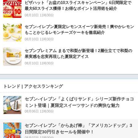
ピザハット「お盆の10スライスキャンペーン」6日間限定で
最大60スライス獲得！お得なポイント活用術を紹介
08月10日 11時30分
セブン‐イレブン夏限定レモンスイーツ新発売！爽やかレモン
もことかじるレモンチーズケーキを徹底紹介
08月10日 11時30分
セブンプレミアム まるで和梨が新登場！2層仕立てで和梨の
果実感を忠実再現した夏限定アイス
08月10日 11時30分
トレンド | アクセスランキング
セブン‐イレブン「よくばりサンド」シリーズ新作チョコ
ミント登場｜夏限定スイーツサンドの爽快な魅力
08月06日 11時30分
セブン‐イレブン「からあげ棒」「アメリカンドッグ」3
日間限定30円引きセールを開催中！
08月07日 11時30分