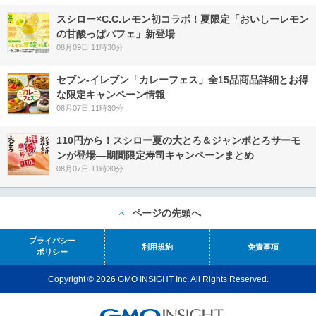
スシロー×C.C.レモン初コラボ！夏限定「おいしーレモン
の甘酸っぱパフェ」新登場
08月09日 11時30分
セブン‐イレブン「カレーフェス」全15品商品詳細とお得
な限定キャンペーン情報
08月07日 11時30分
110円から！スシロー夏の大とろ＆ジャンボとろサーモ
ンが登場―期間限定寿司キャンペーンまとめ
08月07日 11時30分
ページの先頭へ
プライバシー
利用規約
免責事項
ポリシー
Copyright © 2026 GMO INSIGHT Inc. All Rights Reserved.