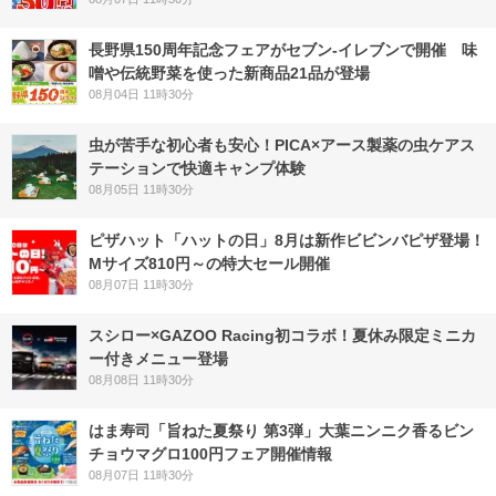
長野県150周年記念フェアがセブン-イレブンで開催 味
噌や伝統野菜を使った新商品21品が登場
08月04日 11時30分
虫が苦手な初心者も安心！PICA×アース製薬の虫ケアス
テーションで快適キャンプ体験
08月05日 11時30分
ピザハット「ハットの日」8月は新作ビビンバピザ登場！
Mサイズ810円～の特大セール開催
08月07日 11時30分
スシロー×GAZOO Racing初コラボ！夏休み限定ミニカ
ー付きメニュー登場
08月08日 11時30分
はま寿司「旨ねた夏祭り 第3弾」大葉ニンニク香るビン
チョウマグロ100円フェア開催情報
08月07日 11時30分