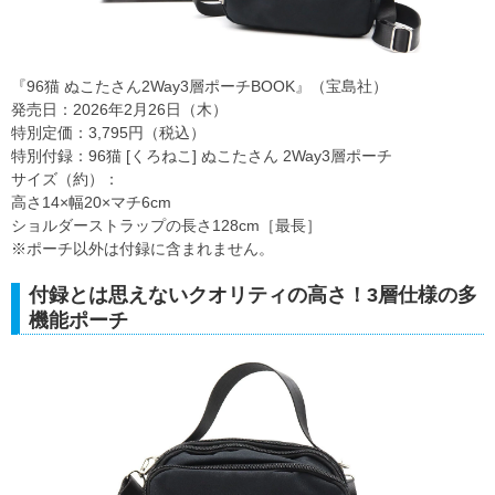
『96猫 ぬこたさん2Way3層ポーチBOOK』（宝島社）
発売日：2026年2月26日（木）
特別定価：3,795円（税込）
特別付録：96猫 [くろねこ] ぬこたさん 2Way3層ポーチ
サイズ（約）：
高さ14×幅20×マチ6cm
ショルダーストラップの長さ128cm［最長］
※ポーチ以外は付録に含まれません。
付録とは思えないクオリティの高さ！3層仕様の多
機能ポーチ