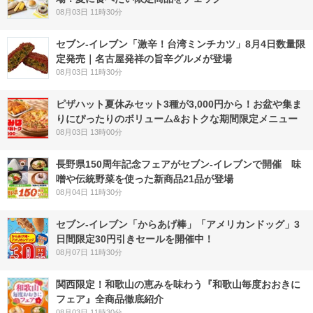
08月03日 11時30分
セブン-イレブン「激辛！台湾ミンチカツ」8月4日数量限
定発売｜名古屋発祥の旨辛グルメが登場
08月03日 11時30分
ピザハット夏休みセット3種が3,000円から！お盆や集ま
りにぴったりのボリューム&おトクな期間限定メニュー
08月03日 13時00分
長野県150周年記念フェアがセブン-イレブンで開催 味
噌や伝統野菜を使った新商品21品が登場
08月04日 11時30分
セブン‐イレブン「からあげ棒」「アメリカンドッグ」3
日間限定30円引きセールを開催中！
08月07日 11時30分
関西限定！和歌山の恵みを味わう『和歌山毎度おおきに
フェア』全商品徹底紹介
08月03日 11時30分