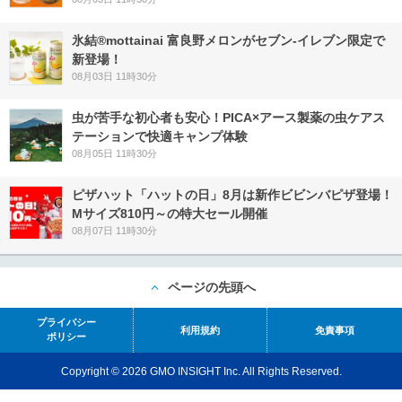
氷結®mottainai 富良野メロンがセブン‐イレブン限定で
新登場！
08月03日 11時30分
虫が苦手な初心者も安心！PICA×アース製薬の虫ケアス
テーションで快適キャンプ体験
08月05日 11時30分
ピザハット「ハットの日」8月は新作ビビンバピザ登場！
Mサイズ810円～の特大セール開催
08月07日 11時30分
ページの先頭へ
プライバシー
利用規約
免責事項
ポリシー
Copyright © 2026 GMO INSIGHT Inc. All Rights Reserved.