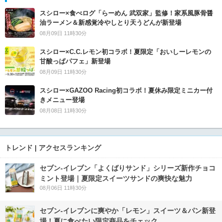
スシロー×食べログ「らーめん 武双家」監修！家系風豚骨醤
油ラーメン＆新感覚冷やしとり天うどんが新登場
08月09日 11時30分
スシロー×C.C.レモン初コラボ！夏限定「おいしーレモンの
甘酸っぱパフェ」新登場
08月09日 11時30分
スシロー×GAZOO Racing初コラボ！夏休み限定ミニカー付
きメニュー登場
08月08日 11時30分
トレンド | アクセスランキング
セブン‐イレブン「よくばりサンド」シリーズ新作チョコ
ミント登場｜夏限定スイーツサンドの爽快な魅力
08月06日 11時30分
セブン‐イレブンに爽やか「レモン」スイーツ＆パン新登
場！夏に食べたい限定商品をチェック