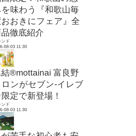
みを味わう『和歌山毎
度おおきにフェア』全
商品徹底紹介
レンド
6-08-03 11:30
結®mottainai 富良野
メロンがセブン‐イレブ
ン限定で新登場！
レンド
6-08-03 11:30
虫が苦手な初心者も安