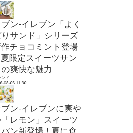
セブン‐イレブン「よく
ばりサンド」シリーズ
新作チョコミント登場
｜夏限定スイーツサン
ドの爽快な魅力
レンド
6-08-06 11:30
セブン‐イレブンに爽や
か「レモン」スイーツ
＆パン新登場！夏に食