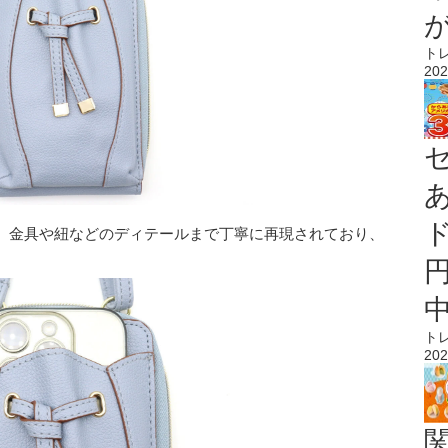
ト
202
、金具や紐などのディテールまで丁寧に再現されており、
ト
202