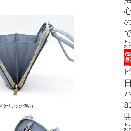
心
ト
202
見やすいのが魅力。
ト
202