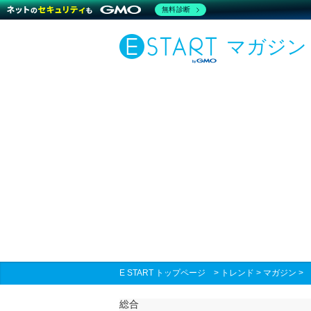
無料診断
マガジン
E START トップページ
>
トレンド
>
マガジン
総合