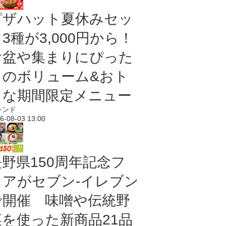
ピザハット夏休みセッ
3種が3,000円から！
お盆や集まりにぴった
りのボリューム&おト
クな期間限定メニュー
レンド
6-08-03 13:00
長野県150周年記念フ
ェアがセブン-イレブン
で開催 味噌や伝統野
菜を使った新商品21品