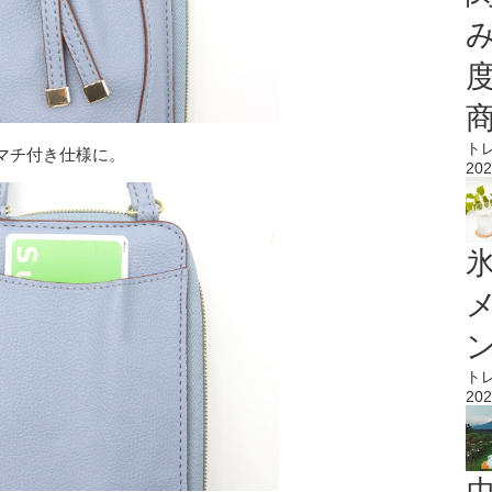
ト
マチ付き仕様に。
202
氷
ト
202