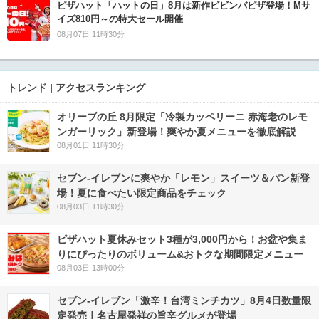
ピザハット「ハットの日」8月は新作ビビンバピザ登場！Mサ
イズ810円～の特大セール開催
08月07日 11時30分
トレンド | アクセスランキング
オリーブの丘 8月限定「冷製カッペリーニ 赤海老のレモ
ンガーリック」新登場！爽やか夏メニューを徹底解説
08月01日 11時30分
セブン‐イレブンに爽やか「レモン」スイーツ＆パン新登
場！夏に食べたい限定商品をチェック
08月03日 11時30分
ピザハット夏休みセット3種が3,000円から！お盆や集ま
りにぴったりのボリューム&おトクな期間限定メニュー
08月03日 13時00分
セブン-イレブン「激辛！台湾ミンチカツ」8月4日数量限
定発売｜名古屋発祥の旨辛グルメが登場