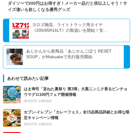
ダイソーで200円はお得すぎ！メーカー品だと倍以上しそう！サ
イズ違いも欲しくなる優秀グッズ
ヨロズ物流、ライトトラック用タイヤ
《205/85R16LT》の取扱いを開始！安...
あじかんから新商品「あじかんごぼう RESET
SOUP」がMakuakeで先行販売開始
あわせて読みたい記事
はま寿司「旨ねた夏祭り 第3弾」大葉ニンニク香るビンチョ
ウマグロ100円フェア開催情報
08月07日 11時30分
セブン‐イレブン「カレーフェス」全15品商品詳細とお得な限
定キャンペーン情報
08月07日 11時30分