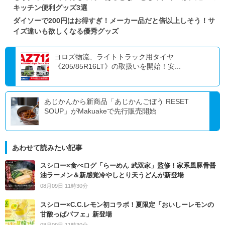
キッチン便利グッズ3選
ダイソーで200円はお得すぎ！メーカー品だと倍以上しそう！サ
イズ違いも欲しくなる優秀グッズ
ヨロズ物流、ライトトラック用タイヤ
《205/85R16LT》の取扱いを開始！安...
あじかんから新商品「あじかんごぼう RESET
SOUP」がMakuakeで先行販売開始
あわせて読みたい記事
スシロー×食べログ「らーめん 武双家」監修！家系風豚骨醤
油ラーメン＆新感覚冷やしとり天うどんが新登場
08月09日 11時30分
スシロー×C.C.レモン初コラボ！夏限定「おいしーレモンの
甘酸っぱパフェ」新登場
08月09日 11時30分