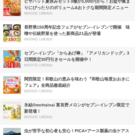
ピザハット夏休みセット3種が3,000円から！お盆や集ま
りにぴったりのボリューム&おトクな期間限定メニュー
08月03日 13時00分
長野県150周年記念フェアがセブン-イレブンで開催 味
噌や伝統野菜を使った新商品21品が登場
08月04日 11時30分
セブン‐イレブン「からあげ棒」「アメリカンドッグ」3
日間限定30円引きセールを開催中！
08月07日 11時30分
関西限定！和歌山の恵みを味わう『和歌山毎度おおきに
フェア』全商品徹底紹介
08月03日 11時30分
氷結®mottainai 富良野メロンがセブン‐イレブン限定で
新登場！
08月03日 11時30分
虫が苦手な初心者も安心！PICA×アース製薬の虫ケアス