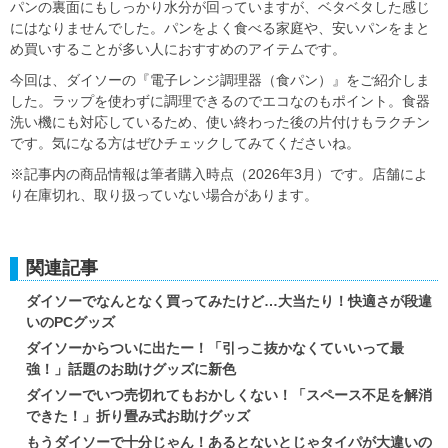
パンの裏面にもしっかり水分が回っていますが、ベタベタした感じ
にはなりませんでした。パンをよく食べる家庭や、安いパンをまと
め買いすることが多い人におすすめのアイテムです。
今回は、ダイソーの『電子レンジ調理器（食パン）』をご紹介しま
した。ラップを使わずに調理できるのでエコなのもポイント。食器
洗い機にも対応しているため、使い終わった後の片付けもラクチン
です。気になる方はぜひチェックしてみてくださいね。
※記事内の商品情報は筆者購入時点（2026年3月）です。店舗によ
り在庫切れ、取り扱っていない場合があります。
関連記事
ダイソーでなんとなく買ってみたけど…大当たり！快適さが段違
いのPCグッズ
ダイソーからついに出たー！「引っこ抜かなくていいって最
強！」話題のお助けグッズに新色
ダイソーでいつ売切れてもおかしくない！「スペース不足を解消
できた！」折り畳み式お助けグッズ
もうダイソーで十分じゃん！あるとないとじゃタイパが大違いの