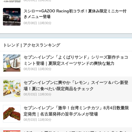
スシロー×GAZOO Racing初コラボ！夏休み限定ミニカー付
きメニュー登場
08月08日 11時30分
トレンド | アクセスランキング
セブン‐イレブン「よくばりサンド」シリーズ新作チョコ
ミント登場｜夏限定スイーツサンドの爽快な魅力
08月06日 11時30分
セブン‐イレブンに爽やか「レモン」スイーツ＆パン新登
場！夏に食べたい限定商品をチェック
08月03日 11時30分
セブン-イレブン「激辛！台湾ミンチカツ」8月4日数量限
定発売｜名古屋発祥の旨辛グルメが登場
08月03日 11時30分