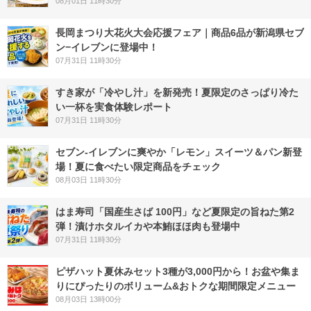
08月01日 11時30分
長岡まつり大花火大会応援フェア｜商品6品が新潟県セブ
ン−イレブンに登場中！
07月31日 11時30分
すき家が「冷やし汁」を新発売！夏限定のさっぱり冷た
い一杯を実食体験レポート
07月31日 11時30分
セブン‐イレブンに爽やか「レモン」スイーツ＆パン新登
場！夏に食べたい限定商品をチェック
08月03日 11時30分
はま寿司「国産生さば 100円」など夏限定の旨ねた第2
弾！漬けホタルイカや本鮪ほほ肉も登場中
07月31日 11時30分
ピザハット夏休みセット3種が3,000円から！お盆や集ま
りにぴったりのボリューム&おトクな期間限定メニュー
08月03日 13時00分