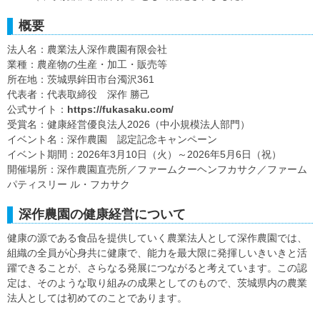
概要
法人名：農業法人深作農園有限会社
業種：農産物の生産・加工・販売等
所在地：茨城県鉾田市台濁沢361
代表者：代表取締役 深作 勝己
公式サイト：
https://fukasaku.com/
受賞名：健康経営優良法人2026（中小規模法人部門）
イベント名：深作農園 認定記念キャンペーン
イベント期間：2026年3月10日（火）～2026年5月6日（祝）
開催場所：深作農園直売所／ファームクーヘンフカサク／ファーム
パティスリー ル・フカサク
深作農園の健康経営について
健康の源である食品を提供していく農業法人として深作農園では、
組織の全員が心身共に健康で、能力を最大限に発揮しいきいきと活
躍できることが、さらなる発展につながると考えています。この認
定は、そのような取り組みの成果としてのもので、茨城県内の農業
法人としては初めてのことであります。