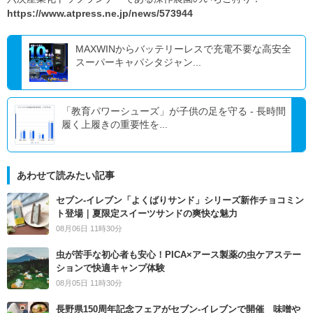
https://www.atpress.ne.jp/news/573944
MAXWINからバッテリーレスで充電不要な高安全
スーパーキャパシタジャン...
「教育パワーシューズ」が子供の足を守る - 長時間
履く上履きの重要性を...
あわせて読みたい記事
セブン‐イレブン「よくばりサンド」シリーズ新作チョコミン
ト登場｜夏限定スイーツサンドの爽快な魅力
08月06日 11時30分
虫が苦手な初心者も安心！PICA×アース製薬の虫ケアステー
ションで快適キャンプ体験
08月05日 11時30分
長野県150周年記念フェアがセブン-イレブンで開催 味噌や