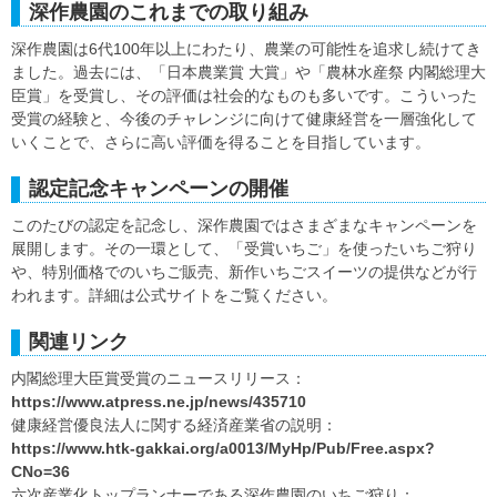
深作農園のこれまでの取り組み
深作農園は6代100年以上にわたり、農業の可能性を追求し続けてき
ました。過去には、「日本農業賞 大賞」や「農林水産祭 内閣総理大
臣賞」を受賞し、その評価は社会的なものも多いです。こういった
受賞の経験と、今後のチャレンジに向けて健康経営を一層強化して
いくことで、さらに高い評価を得ることを目指しています。
認定記念キャンペーンの開催
このたびの認定を記念し、深作農園ではさまざまなキャンペーンを
展開します。その一環として、「受賞いちご」を使ったいちご狩り
や、特別価格でのいちご販売、新作いちごスイーツの提供などが行
われます。詳細は公式サイトをご覧ください。
関連リンク
内閣総理大臣賞受賞のニュースリリース：
https://www.atpress.ne.jp/news/435710
健康経営優良法人に関する経済産業省の説明：
https://www.htk-gakkai.org/a0013/MyHp/Pub/Free.aspx?
CNo=36
六次産業化トップランナーである深作農園のいちご狩り：