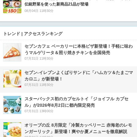
伝統野菜を使った新商品21品が登場
08月04日 11時30分
トレンド | アクセスランキング
セブンカフェ ベーカリーに本格ピザ新登場！手軽に味わ
うマルゲリータ＆照り焼きチキンを全国発売
07月31日 11時30分
セブン‐イレブンよくばりサンドに「ハムカツ＆たまごマ
カロニ」が新登場！
07月31日 11時30分
スターバックス初のカプセルトイ「ジョイフル カプセ
ル」が2026年8月2日に都内限定発売
07月31日 13時00分
オリーブの丘 8月限定「冷製カッペリーニ 赤海老のレモ
ンガーリック」新登場！爽やか夏メニューを徹底解説