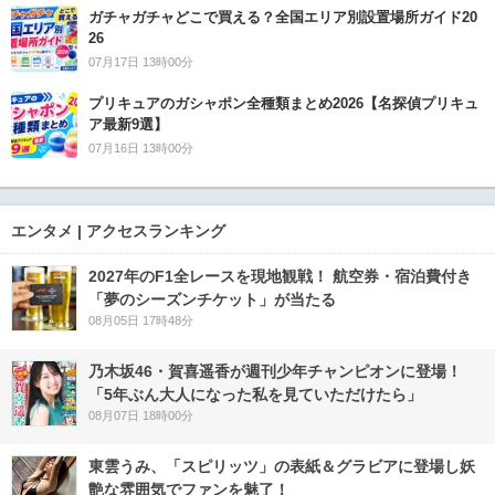
ガチャガチャどこで買える？全国エリア別設置場所ガイド20
26
07月17日 13時00分
プリキュアのガシャポン全種類まとめ2026【名探偵プリキュ
ア最新9選】
07月16日 13時00分
エンタメ | アクセスランキング
2027年のF1全レースを現地観戦！ 航空券・宿泊費付き
「夢のシーズンチケット」が当たる
08月05日 17時48分
乃木坂46・賀喜遥香が週刊少年チャンピオンに登場！
「5年ぶん大人になった私を見ていただけたら」
08月07日 18時00分
東雲うみ、「スピリッツ」の表紙＆グラビアに登場し妖
艶な雰囲気でファンを魅了！