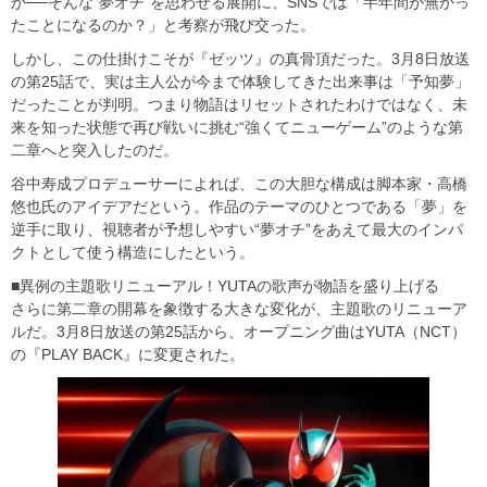
か──そんな“夢オチ”を思わせる展開に、SNSでは「半年間が無かっ
たことになるのか？」と考察が飛び交った。
しかし、この仕掛けこそが『ゼッツ』の真骨頂だった。3月8日放送
の第25話で、実は主人公が今まで体験してきた出来事は「予知夢」
だったことが判明。つまり物語はリセットされたわけではなく、未
来を知った状態で再び戦いに挑む“強くてニューゲーム”のような第
二章へと突入したのだ。
谷中寿成プロデューサーによれば、この大胆な構成は脚本家・高橋
悠也氏のアイデアだという。作品のテーマのひとつである「夢」を
逆手に取り、視聴者が予想しやすい“夢オチ”をあえて最大のインパ
クトとして使う構造にしたという。
■異例の主題歌リニューアル！YUTAの歌声が物語を盛り上げる
さらに第二章の開幕を象徴する大きな変化が、主題歌のリニューア
ルだ。3月8日放送の第25話から、オープニング曲はYUTA（NCT）
の『PLAY BACK』に変更された。