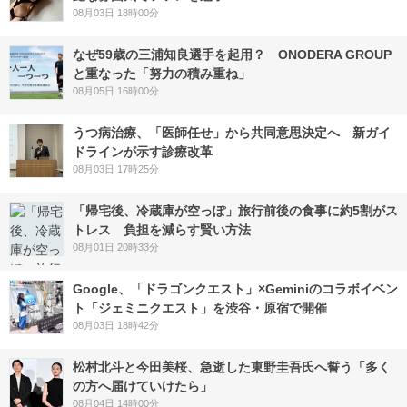
08月03日 18時00分
なぜ59歳の三浦知良選手を起用？ ONODERA GROUP
と重なった「努力の積み重ね」
08月05日 16時00分
うつ病治療、「医師任せ」から共同意思決定へ 新ガイ
ドラインが示す診療改革
08月03日 17時25分
「帰宅後、冷蔵庫が空っぽ」旅行前後の食事に約5割がス
トレス 負担を減らす賢い方法
08月01日 20時33分
Google、「ドラゴンクエスト」×Geminiのコラボイベン
ト「ジェミニクエスト」を渋谷・原宿で開催
08月03日 18時42分
松村北斗と今田美桜、急逝した東野圭吾氏へ誓う「多く
の方へ届けていけたら」
08月04日 14時00分