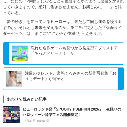
し、ただの『2周目』になることを拒否するかのように盤面をかき乱
していきますので、絶対に飽きさせません。お楽しみに！！」と語
っている。
「夢の続き」を知っているヒーローは、果たして同じ運命を繰り返
すのか。それとも未来を変えるのか。第二章に突入した『仮面ライ
ダーゼッツ』は、まさに“ここからが本番”と言えそうだ。
隠れた名作ゲームも見つかる発⾒型アプリストア
「あっぷアリーナ！」が...
注目のタレント、宮嶋くるみさんの新作写真集「お
うちデート」が電子オ...
あわせて読みたい記事
ピューロランド発「SPOOKY PUMPKIN 2026」一夜限りの
ハロウィーン音楽フェス開催決定！
07月31日 15時00分