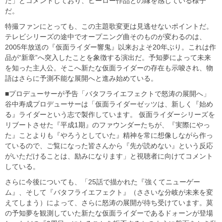
た」とコメントしており、ヒーロー作品との縁を感じている様子
だ。
特撮ファンにとっても、この主題歌変更は見逃せないポイントだ。
テレビシリーズの途中でオープニング曲そのものが変わるのは、
2005年放送の『仮面ライダー響鬼』以来およそ20年ぶり。これは作
品が“新章”へ突入したことを象徴する演出だ。予知夢によって未来
を知った主人公。そこへ新たな仮面ライダーの存在も示唆され、物
語はさらに予測不能な展開へと進み始めている。
■プロデューサーが予告「バタフライエフェクトで怒涛の展開へ」
谷中寿成プロデューサーは「仮面ライダーゼッツは、新しく『始め
る』ライダーという志で製作しています。 仮面ライダーシリーズを
リブートさせた『平成1期』のファウンダーたちが、『実際にやっ
た』ことよりも『やろうとしていた』精神を常に想像しながら作っ
ているので、ご覧になった皆さんから『先が読めない』という反応
がいただけることは、励みになります」と視聴者に向けてコメント
している。
さらに今後についても、「25話で描かれた『強くてニューゲー
ム』、そして『バタフライエフェクト』（ささいな分岐が未来を変
えてしまう）によって、さらに怒涛の展開が待ち受けています。莫
の予知夢を観測していた新たな仮面ライダーであるドォーンが登場