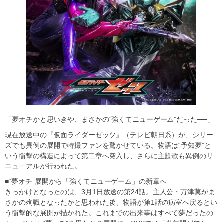
「夢オチかと思いきや、まさかの“強くてニューゲーム”だった──」
現在放送中の『仮面ライダーゼッツ』（テレビ朝日系）が、シリー
ズでも異例の展開で特撮ファンを驚かせている。物語は“予知夢”と
いう衝撃の構造によって第二章へ突入し、さらに主題歌も異例のリ
ニューアルが行われた。
■“夢オチ”展開から「強くてニューゲーム」の新章へ
きっかけとなったのは、3月1日放送の第24話。主人公・万津莫がま
さかの殉職となったかと思われた後、物語が第1話の病室へ戻るとい
う衝撃的な展開が描かれた。これまでの出来事はすべて夢だったの