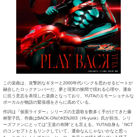
この楽曲は、攻撃的なギターと2000年代パンクを思わせるビートが
融合したロックナンバーだ。夢と現実の狭間で揺れる心理や、運命
に抗う意志を表現した楽曲となっており、YUTAのエモーショナルな
ボーカルが物語の緊張感をさらに高めている。
作詞は『仮面ライダー』シリーズの主題歌を数多く手がけてきた藤
林聖子氏、作曲はBACK-ONのKENJI03（Hi-yunk）氏が担当。シリ
ーズファンにとっては“王道の布陣”とも言える。YUTA自身も「NCT
のコンセプトともリンクしていて、運命なんじゃないかなと思っ