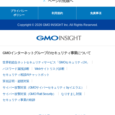
ページの先頭へ
プライバシー
利用規約
免責事項
ポリシー
Copyright © 2026 GMO INSIGHT Inc. All Rights Reserved.
GMOインターネットグループのセキュリティ事業について
世界初総合ネットセキュリティサービス「GMOセキュリティ24」
パスワード漏洩診断
Webサイトリスク診断
セキュリティ相談AIチャットボット
実在証明・盗聴対策
サイバー攻撃対策（GMOサイバーセキュリティ byイエラエ）
サイバー攻撃対策（GMO Flatt Security）
なりすまし対策
セキュリティ事業の軌跡