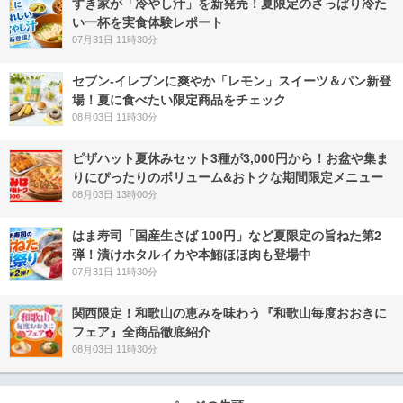
すき家が「冷やし汁」を新発売！夏限定のさっぱり冷た
い一杯を実食体験レポート
07月31日 11時30分
セブン‐イレブンに爽やか「レモン」スイーツ＆パン新登
場！夏に食べたい限定商品をチェック
08月03日 11時30分
ピザハット夏休みセット3種が3,000円から！お盆や集ま
りにぴったりのボリューム&おトクな期間限定メニュー
08月03日 13時00分
はま寿司「国産生さば 100円」など夏限定の旨ねた第2
弾！漬けホタルイカや本鮪ほほ肉も登場中
07月31日 11時30分
関西限定！和歌山の恵みを味わう『和歌山毎度おおきに
フェア』全商品徹底紹介
08月03日 11時30分