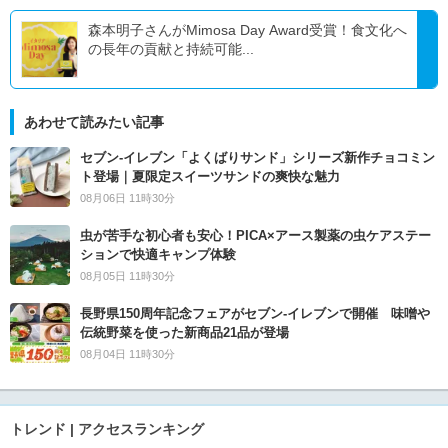
森本明子さんがMimosa Day Award受賞！食文化へ
の長年の貢献と持続可能...
あわせて読みたい記事
セブン‐イレブン「よくばりサンド」シリーズ新作チョコミン
ト登場｜夏限定スイーツサンドの爽快な魅力
08月06日 11時30分
虫が苦手な初心者も安心！PICA×アース製薬の虫ケアステー
ションで快適キャンプ体験
08月05日 11時30分
長野県150周年記念フェアがセブン-イレブンで開催 味噌や
伝統野菜を使った新商品21品が登場
08月04日 11時30分
トレンド | アクセスランキング