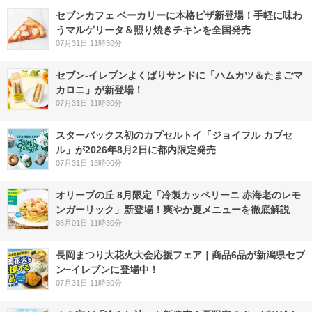
セブンカフェ ベーカリーに本格ピザ新登場！手軽に味わ
うマルゲリータ＆照り焼きチキンを全国発売
07月31日 11時30分
セブン‐イレブンよくばりサンドに「ハムカツ＆たまごマ
カロニ」が新登場！
07月31日 11時30分
スターバックス初のカプセルトイ「ジョイフル カプセ
ル」が2026年8月2日に都内限定発売
07月31日 13時00分
オリーブの丘 8月限定「冷製カッペリーニ 赤海老のレモ
ンガーリック」新登場！爽やか夏メニューを徹底解説
08月01日 11時30分
長岡まつり大花火大会応援フェア｜商品6品が新潟県セブ
ン−イレブンに登場中！
07月31日 11時30分