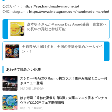
公式サイト：
https://spr.handmade-marche.jp/
公式Instagram：
https://www.instagram.com/handmade.marche/
森本明子さんがMimosa Day Award受賞！食文化へ
の長年の貢献と持続可能...
全肉祭がお届けする、全国の美味を集めた一大イベ
ント！
あわせて読みたい記事
スシロー×GAZOO Racing初コラボ！夏休み限定ミニカー付
きメニュー登場
08月08日 11時30分
はま寿司「旨ねた夏祭り 第3弾」大葉ニンニク香るビンチョ
ウマグロ100円フェア開催情報
08月07日 11時30分