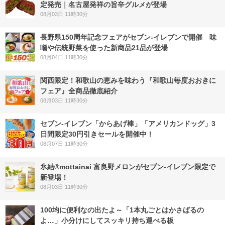
定発売｜名古屋発祥の旨辛グルメが登場
08月03日 11時30分
長野県150周年記念フェアがセブン-イレブンで開催 味
噌や伝統野菜を使った新商品21品が登場
08月04日 11時30分
関西限定！和歌山の恵みを味わう『和歌山毎度おおきに
フェア』全商品徹底紹介
08月03日 11時30分
セブン‐イレブン「からあげ棒」「アメリカンドッグ」3
日間限定30円引きセールを開催中！
08月07日 11時30分
氷結®mottainai 富良野メロンがセブン‐イレブン限定で
新登場！
08月03日 11時30分
100均に便利なの出たよ～「1本丸ごとはかさばるの
よ…」小分けにしてスッキリ持ち運べる板