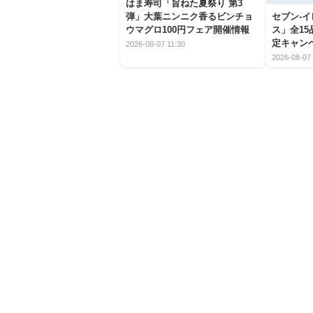
はま寿司「旨ねた夏祭り 第3
弾」大葉ニンニク香るビンチョ
セブン‐
ウマグロ100円フェア開催情報
ス」全1
定キャン
2026-08-07 11:30
2026-08-07 