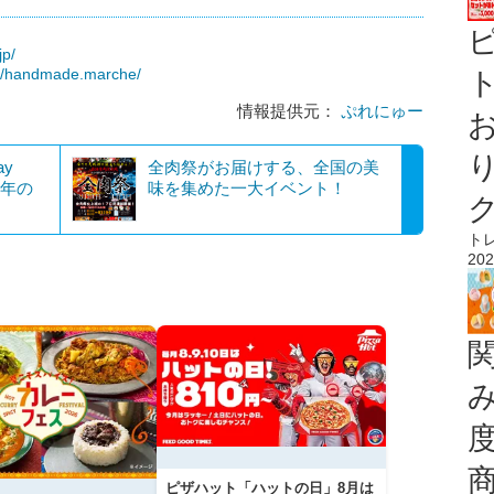
jp/
om/handmade.marche/
ト
情報提供元：
ぷれにゅー
ay
全肉祭がお届けする、全国の美
長年の
味を集めた一大イベント！
ト
202
ピザハット「ハットの日」8月は