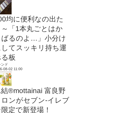
100均に便利なの出た
よ～「1本丸ごとはか
さばるのよ…」小分け
にしてスッキリ持ち運
べる板
レンド
6-08-02 11:00
結®mottainai 富良野
メロンがセブン‐イレブ
ン限定で新登場！