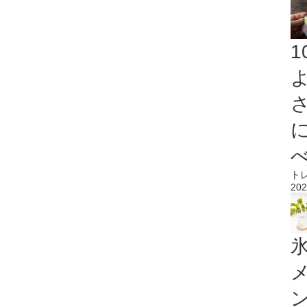
ト
202
氷