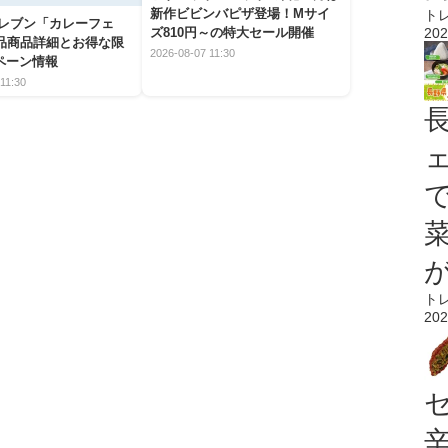
新作ビビンバピザ登場！Mサイ
ト
イレブン「カレーフェ
ズ810円～の特大セール開催
202
5品商品詳細とお得な限
2026-08-07 11:30
ペーン情報
11:30
ト
202