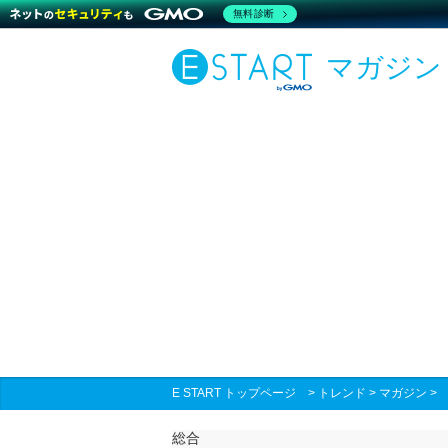
無料診断
マガジン
E START トップページ
>
トレンド
>
マガジン
総合