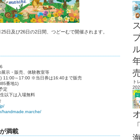
月25日及び26日の2日間、つどーむで開催されます。
ル
6
の展示・販売、体験教室等
 11:00～17:00 ※当日券は16:40まで販売
ト
5番地1)
202
予定
学生以下は入場無料
会
jp/
om/handmade.marche/
が満載