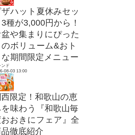
ピザハット夏休みセッ
3種が3,000円から！
お盆や集まりにぴった
りのボリューム&おト
クな期間限定メニュー
レンド
6-08-03 13:00
関西限定！和歌山の恵
みを味わう『和歌山毎
度おおきにフェア』全
商品徹底紹介