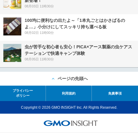
新登場！
08月03日 11時30分
100均に便利なの出たよ～「1本丸ごとはかさばるの
よ…」小分けにしてスッキリ持ち運べる板
08月02日 11時00分
虫が苦手な初心者も安心！PICA×アース製薬の虫ケアス
テーションで快適キャンプ体験
08月05日 11時30分
ページの先頭へ
プライバシー
利用規約
免責事項
ポリシー
Copyright © 2026 GMO INSIGHT Inc. All Rights Reserved.