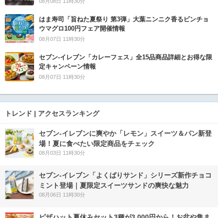
08月08日 11時30分
はま寿司「旨ねた夏祭り 第3弾」大葉ニンニク香るビンチョ
ウマグロ100円フェア開催情報
08月07日 11時30分
セブン‐イレブン「カレーフェス」全15品商品詳細とお得な限
定キャンペーン情報
08月07日 11時30分
トレンド | アクセスランキング
セブン‐イレブンに爽やか「レモン」スイーツ＆パン新登
場！夏に食べたい限定商品をチェック
08月03日 11時30分
セブン‐イレブン「よくばりサンド」シリーズ新作チョコ
ミント登場｜夏限定スイーツサンドの爽快な魅力
08月06日 11時30分
ピザハット夏休みセット3種が3,000円から！お盆や集ま