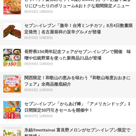
りにぴったりのボリューム&おトクな期間限定メニュー
08月03日 13時00分
セブン-イレブン「激辛！台湾ミンチカツ」8月4日数量限
定発売｜名古屋発祥の旨辛グルメが登場
08月03日 11時30分
長野県150周年記念フェアがセブン-イレブンで開催 味
噌や伝統野菜を使った新商品21品が登場
08月04日 11時30分
関西限定！和歌山の恵みを味わう『和歌山毎度おおきに
フェア』全商品徹底紹介
08月03日 11時30分
セブン‐イレブン「からあげ棒」「アメリカンドッグ」3
日間限定30円引きセールを開催中！
08月07日 11時30分
氷結®mottainai 富良野メロンがセブン‐イレブン限定で