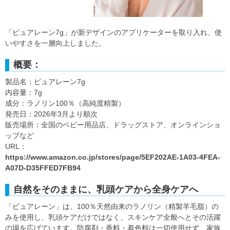
「ピュアレーン7g」が新デザインのアプリケーターを取り入れ、使
いやすさを一層向上しました。
概要：
製品名：ピュアレーン7g
内容量：7g
成分：ラノリン100％（高純度精製）
発売日：2026年3月より順次
販売場所：全国のベビー用品店、ドラッグストア、オンラインショ
ップなど
URL：
https://www.amazon.co.jp/stores/page/5EF202AE-1A03-4FEA-
A07D-D35FFED7FB94
自然をそのままに、乳頭ケアから全身ケアへ
「ピュアレーン」は、100％天然由来のラノリン（精製羊毛脂）の
みを使用し、乳頭ケアだけではなく、スキンケア全般へとその活躍
の場を広げています。防腐剤・香料・着色料は一切使用せず、家族