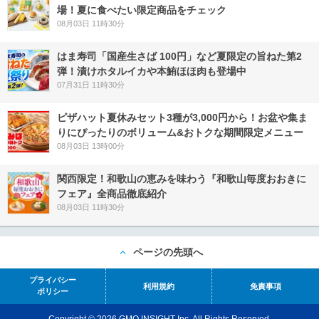
場！夏に食べたい限定商品をチェック
08月03日 11時30分
はま寿司「国産生さば 100円」など夏限定の旨ねた第2
弾！漬けホタルイカや本鮪ほほ肉も登場中
07月31日 11時30分
ピザハット夏休みセット3種が3,000円から！お盆や集ま
りにぴったりのボリューム&おトクな期間限定メニュー
08月03日 13時00分
関西限定！和歌山の恵みを味わう『和歌山毎度おおきに
フェア』全商品徹底紹介
08月03日 11時30分
ページの先頭へ
プライバシー
利用規約
免責事項
ポリシー
Copyright © 2026 GMO INSIGHT Inc. All Rights Reserved.