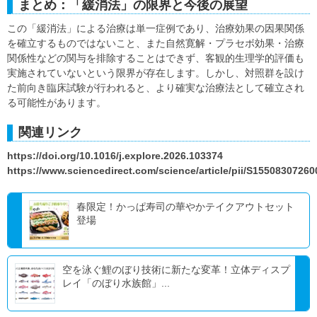
まとめ：「緩消法」の限界と今後の展望
この「緩消法」による治療は単一症例であり、治療効果の因果関係
を確立するものではないこと、また自然寛解・プラセボ効果・治療
関係性などの関与を排除することはできず、客観的生理学的評価も
実施されていないという限界が存在します。しかし、対照群を設け
た前向き臨床試験が行われると、より確実な治療法として確立され
る可能性があります。
関連リンク
https://doi.org/10.1016/j.explore.2026.103374
https://www.sciencedirect.com/science/article/pii/S1550830726
春限定！かっぱ寿司の華やかテイクアウトセット
登場
空を泳ぐ鯉のぼり技術に新たな変革！立体ディスプ
レイ「のぼり水族館」...