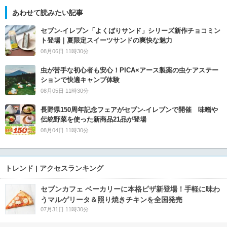
あわせて読みたい記事
セブン‐イレブン「よくばりサンド」シリーズ新作チョコミン
ト登場｜夏限定スイーツサンドの爽快な魅力
08月06日 11時30分
虫が苦手な初心者も安心！PICA×アース製薬の虫ケアステー
ションで快適キャンプ体験
08月05日 11時30分
長野県150周年記念フェアがセブン-イレブンで開催 味噌や
伝統野菜を使った新商品21品が登場
08月04日 11時30分
トレンド | アクセスランキング
セブンカフェ ベーカリーに本格ピザ新登場！手軽に味わ
うマルゲリータ＆照り焼きチキンを全国発売
07月31日 11時30分