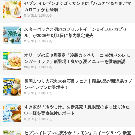
セブン‐イレブンよくばりサンドに「ハムカツ＆たまごマ
カロニ」が新登場！
07月31日 11時30分
スターバックス初のカプセルトイ「ジョイフル カプセ
ル」が2026年8月2日に都内限定発売
07月31日 13時00分
オリーブの丘 8月限定「冷製カッペリーニ 赤海老のレモ
ンガーリック」新登場！爽やか夏メニューを徹底解説
08月01日 11時30分
長岡まつり大花火大会応援フェア｜商品6品が新潟県セブ
ン−イレブンに登場中！
07月31日 11時30分
すき家が「冷やし汁」を新発売！夏限定のさっぱり冷た
い一杯を実食体験レポート
07月31日 11時30分
セブン‐イレブンに爽やか「レモン」スイーツ＆パン新登