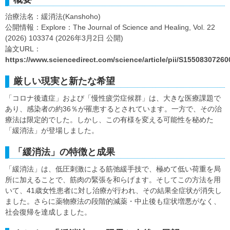
治療法名：緩消法(Kanshoho)
公開情報：Explore：The Journal of Science and Healing, Vol. 22
(2026) 103374 (2026年3月2日 公開)
論文URL：
https://www.sciencedirect.com/science/article/pii/S1550830726
厳しい現実と新たな希望
「コロナ後遺症」および「慢性疲労症候群」は、大きな医療課題で
あり、感染者の約36％が罹患するとされています。一方で、その治
療法は限定的でした。しかし、この有様を変える可能性を秘めた
「緩消法」が登場しました。
「緩消法」の特徴と成果
「緩消法」は、低圧刺激による筋弛緩手技で、極めて低い荷重を局
所に加えることで、筋肉の緊張を和らげます。そしてこの方法を用
いて、41歳女性患者に対し治療が行われ、その結果全症状が消失し
ました。さらに薬物療法の段階的減薬・中止後も症状増悪がなく、
社会復帰を達成しました。