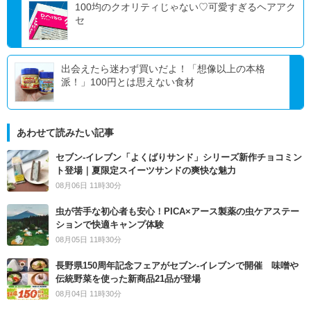
100均のクオリティじゃない♡可愛すぎるヘアアク
セ
出会えたら迷わず買いだよ！「想像以上の本格
派！」100円とは思えない食材
あわせて読みたい記事
セブン‐イレブン「よくばりサンド」シリーズ新作チョコミン
ト登場｜夏限定スイーツサンドの爽快な魅力
08月06日 11時30分
虫が苦手な初心者も安心！PICA×アース製薬の虫ケアステー
ションで快適キャンプ体験
08月05日 11時30分
長野県150周年記念フェアがセブン-イレブンで開催 味噌や
伝統野菜を使った新商品21品が登場
08月04日 11時30分