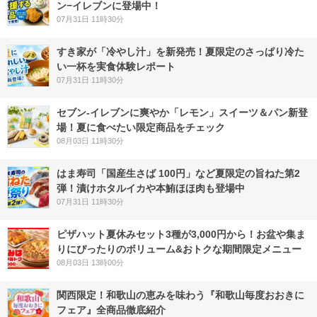
ン−イレブンに登場中！
07月31日 11時30分
すき家が「冷やし汁」を新発売！夏限定のさっぱり冷た
い一杯を実食体験レポート
07月31日 11時30分
セブン‐イレブンに爽やか「レモン」スイーツ＆パン新登
場！夏に食べたい限定商品をチェック
08月03日 11時30分
はま寿司「国産生さば 100円」など夏限定の旨ねた第2
弾！漬けホタルイカや本鮪ほほ肉も登場中
07月31日 11時30分
ピザハット夏休みセット3種が3,000円から！お盆や集ま
りにぴったりのボリューム&おトクな期間限定メニュー
08月03日 13時00分
関西限定！和歌山の恵みを味わう『和歌山毎度おおきに
フェア』全商品徹底紹介