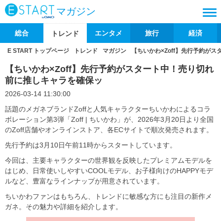
マガジン
総合
エンタメ
旅行
経済
トレンド
E START トップページ
トレンド
マガジン
【ちいかわ×Zoff】先行予約が
【ちいかわ×Zoff】先行予約がスタート中！売り切れ
前に推しキャラを確保ッ
2026-03-14 11:30:00
話題のメガネブランドZoffと人気キャラクターちいかわによるコラ
ボレーション第3弾「Zoff | ちいかわ」が、2026年3月20日より全国
のZoff店舗やオンラインストア、各ECサイトで順次発売されます。
先行予約は3月10日午前11時からスタートしています。
今回は、主要キャラクターの世界観を反映したプレミアムモデルを
はじめ、日常使いしやすいCOOLモデル、お子様向けのHAPPYモデ
ルなど、豊富なラインナップが用意されています。
ちいかわファンはもちろん、トレンドに敏感な方にも注目の新作メ
ガネ。その魅力や詳細を紹介します。