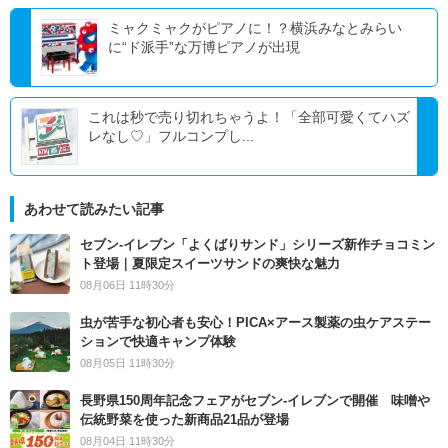
ミャクミャクがピアノに！？横浜みなとみらい
に“ド派手”な万博ピアノが出現
これは秒で売り切れちゃうよ！「全部可愛くてハズ
レなし♡」フルコンプし...
あわせて読みたい記事
セブン‐イレブン「よくばりサンド」シリーズ新作チョコミン
ト登場｜夏限定スイーツサンドの爽快な魅力
08月06日 11時30分
虫が苦手な初心者も安心！PICA×アース製薬の虫ケアステー
ションで快適キャンプ体験
08月05日 11時30分
長野県150周年記念フェアがセブン-イレブンで開催 味噌や
伝統野菜を使った新商品21品が登場
08月04日 11時30分