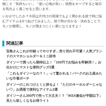
物こそ「気持ちいい」「使い心地が良い」状態をキープすると毎日
を気分よく過ごせると思います。
いかがでしたか？今回は片付けの現場でもよく聞かれる捨て時に悩
むアイテムを6つあげてみました。捨て時が分かる・決めることで、
モノが循環し、モノが溜まりにくい家になりますよ！
関連記事
宝島さんこれが付録ってやりすぎ…売り切れ不可避！人気ブラン
ドのスマホショルダー＆ミニ財布
ダイソーで買ったら期待以上！「100円でお悩みを即解消！」お
出かけにマストな便利グッズ3選
「これもダイソーなの？！」って驚かれる！パークのお土産みた
いな巾着ポーチ
ダイソーのこれつけとくと捗るよ！「ただのキーホルダーじゃな
い♡」お洒落で便利なアイテム3選
ダイソーさん300円で売って大丈夫！？「IKEA激似が半額以下」
見たら欲しくなるお得ライト