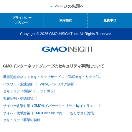
ページの先頭へ
プライバシー
利用規約
免責事項
ポリシー
Copyright © 2026 GMO INSIGHT Inc. All Rights Reserved.
GMOインターネットグループのセキュリティ事業について
世界初総合ネットセキュリティサービス「GMOセキュリティ24」
パスワード漏洩診断
Webサイトリスク診断
セキュリティ相談AIチャットボット
実在証明・盗聴対策
サイバー攻撃対策（GMOサイバーセキュリティ byイエラエ）
サイバー攻撃対策（GMO Flatt Security）
なりすまし対策
セキュリティ事業の軌跡