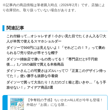
※記事内の商品情報は筆者購入時点（2026年2月）です。店舗によ
り在庫切れ、取り扱っていない場合があります。
関連記事
これ付録って…オシャレすぎ！小さい見た目でたくさん入る♡大
人が本気で使えるスマホショルダー
ダイソーで300円には見えないよ！「それどこの！？」って褒め
られる♡売り切れが早そうな帽子
ダイソー姉妹店で凄いもの売ってる！「専門店だと5千円前
後…」1／10の値段で買える本格商品
ダイソーさんこの可愛さはズルいって♡「正直このデザイン待っ
てた！」使い勝手も抜群な巾着袋
ダイソーで買って大当たり！ただのゴミ箱と思いきや…「もう手
放せない！」アイデア商品3選
【争奪戦の予感】ちいかわ×ALLIEが今年も登場！
外箱が『お面』になる限...