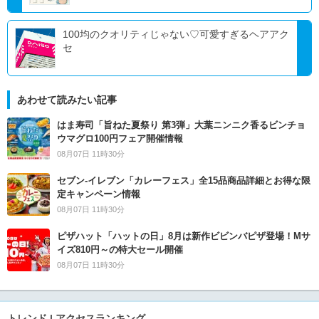
100均のクオリティじゃない♡可愛すぎるヘアアク
セ
あわせて読みたい記事
はま寿司「旨ねた夏祭り 第3弾」大葉ニンニク香るビンチョ
ウマグロ100円フェア開催情報
08月07日 11時30分
セブン‐イレブン「カレーフェス」全15品商品詳細とお得な限
定キャンペーン情報
08月07日 11時30分
ピザハット「ハットの日」8月は新作ビビンバピザ登場！Mサ
イズ810円～の特大セール開催
08月07日 11時30分
トレンド | アクセスランキング