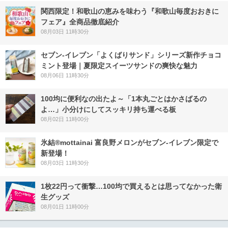
関西限定！和歌山の恵みを味わう『和歌山毎度おおきに
フェア』全商品徹底紹介
08月03日 11時30分
セブン‐イレブン「よくばりサンド」シリーズ新作チョコ
ミント登場｜夏限定スイーツサンドの爽快な魅力
08月06日 11時30分
100均に便利なの出たよ～「1本丸ごとはかさばるの
よ…」小分けにしてスッキリ持ち運べる板
08月02日 11時00分
氷結®mottainai 富良野メロンがセブン‐イレブン限定で
新登場！
08月03日 11時30分
1枚22円って衝撃…100均で買えるとは思ってなかった衛
生グッズ
08月01日 11時00分