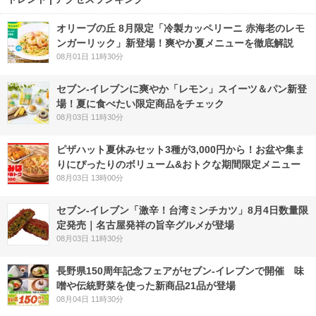
オリーブの丘 8月限定「冷製カッペリーニ 赤海老のレモ
ンガーリック」新登場！爽やか夏メニューを徹底解説
08月01日 11時30分
セブン‐イレブンに爽やか「レモン」スイーツ＆パン新登
場！夏に食べたい限定商品をチェック
08月03日 11時30分
ピザハット夏休みセット3種が3,000円から！お盆や集ま
りにぴったりのボリューム&おトクな期間限定メニュー
08月03日 13時00分
セブン-イレブン「激辛！台湾ミンチカツ」8月4日数量限
定発売｜名古屋発祥の旨辛グルメが登場
08月03日 11時30分
長野県150周年記念フェアがセブン-イレブンで開催 味
噌や伝統野菜を使った新商品21品が登場
08月04日 11時30分