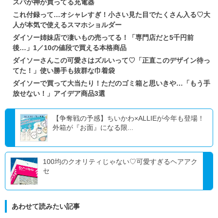
スパが神が買ってる充電器
これ付録って…オシャレすぎ！小さい見た目でたくさん入る♡大
人が本気で使えるスマホショルダー
ダイソー姉妹店で凄いもの売ってる！「専門店だと5千円前
後…」1／10の値段で買える本格商品
ダイソーさんこの可愛さはズルいって♡「正直このデザイン待っ
てた！」使い勝手も抜群な巾着袋
ダイソーで買って大当たり！ただのゴミ箱と思いきや…「もう手
放せない！」アイデア商品3選
【争奪戦の予感】ちいかわ×ALLIEが今年も登場！
外箱が『お面』になる限...
100均のクオリティじゃない♡可愛すぎるヘアアク
セ
あわせて読みたい記事