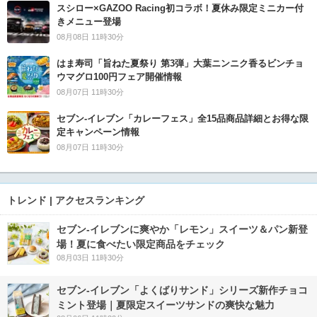
スシロー×GAZOO Racing初コラボ！夏休み限定ミニカー付
きメニュー登場
08月08日 11時30分
はま寿司「旨ねた夏祭り 第3弾」大葉ニンニク香るビンチョ
ウマグロ100円フェア開催情報
08月07日 11時30分
セブン‐イレブン「カレーフェス」全15品商品詳細とお得な限
定キャンペーン情報
08月07日 11時30分
トレンド | アクセスランキング
セブン‐イレブンに爽やか「レモン」スイーツ＆パン新登
場！夏に食べたい限定商品をチェック
08月03日 11時30分
セブン‐イレブン「よくばりサンド」シリーズ新作チョコ
ミント登場｜夏限定スイーツサンドの爽快な魅力