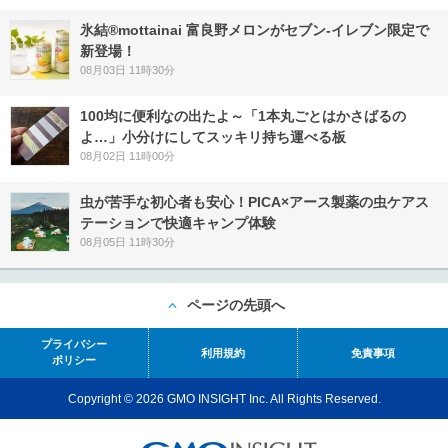
氷結®mottainai 富良野メロンがセブン‐イレブン限定で
新登場！
08月03日 11時30分
100均に便利なの出たよ～「1本丸ごとはかさばるの
よ…」小分けにしてスッキリ持ち運べる板
08月02日 11時00分
虫が苦手な初心者も安心！PICA×アース製薬の虫ケアス
テーションで快適キャンプ体験
08月05日 11時30分
ページの先頭へ
プライバシー
利用規約
免責事項
ポリシー
Copyright © 2026 GMO INSIGHT Inc. All Rights Reserved.