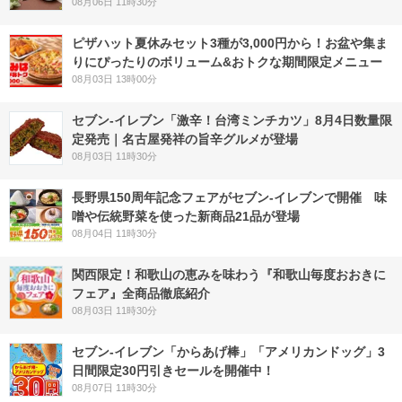
08月06日 11時30分
ピザハット夏休みセット3種が3,000円から！お盆や集ま
りにぴったりのボリューム&おトクな期間限定メニュー
08月03日 13時00分
セブン-イレブン「激辛！台湾ミンチカツ」8月4日数量限
定発売｜名古屋発祥の旨辛グルメが登場
08月03日 11時30分
長野県150周年記念フェアがセブン-イレブンで開催 味
噌や伝統野菜を使った新商品21品が登場
08月04日 11時30分
関西限定！和歌山の恵みを味わう『和歌山毎度おおきに
フェア』全商品徹底紹介
08月03日 11時30分
セブン‐イレブン「からあげ棒」「アメリカンドッグ」3
日間限定30円引きセールを開催中！
08月07日 11時30分