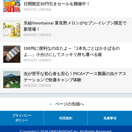
日間限定30円引きセールを開催中！
08月07日 11時30分
氷結®mottainai 富良野メロンがセブン‐イレブン限定で
新登場！
08月03日 11時30分
100均に便利なの出たよ～「1本丸ごとはかさばるの
よ…」小分けにしてスッキリ持ち運べる板
08月02日 11時00分
虫が苦手な初心者も安心！PICA×アース製薬の虫ケアス
テーションで快適キャンプ体験
08月05日 11時30分
ページの先頭へ
プライバシー
利用規約
免責事項
ポリシー
Copyright © 2026 GMO INSIGHT Inc. All Rights Reserved.