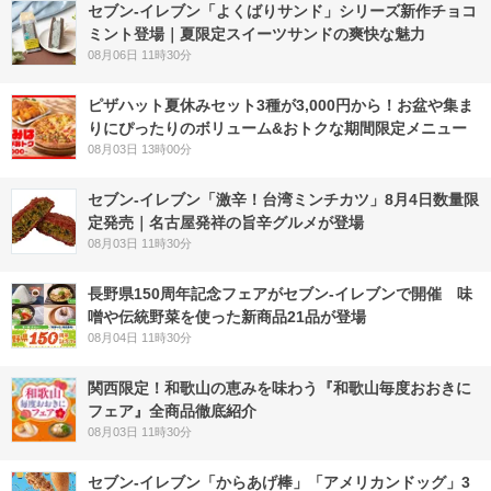
セブン‐イレブン「よくばりサンド」シリーズ新作チョコ
ミント登場｜夏限定スイーツサンドの爽快な魅力
08月06日 11時30分
ピザハット夏休みセット3種が3,000円から！お盆や集ま
りにぴったりのボリューム&おトクな期間限定メニュー
08月03日 13時00分
セブン-イレブン「激辛！台湾ミンチカツ」8月4日数量限
定発売｜名古屋発祥の旨辛グルメが登場
08月03日 11時30分
長野県150周年記念フェアがセブン-イレブンで開催 味
噌や伝統野菜を使った新商品21品が登場
08月04日 11時30分
関西限定！和歌山の恵みを味わう『和歌山毎度おおきに
フェア』全商品徹底紹介
08月03日 11時30分
セブン‐イレブン「からあげ棒」「アメリカンドッグ」3