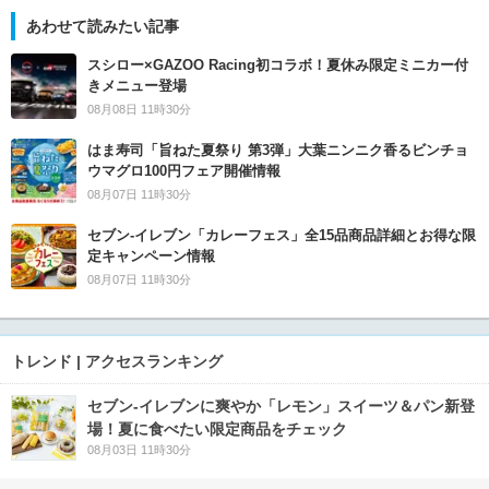
あわせて読みたい記事
スシロー×GAZOO Racing初コラボ！夏休み限定ミニカー付
きメニュー登場
08月08日 11時30分
はま寿司「旨ねた夏祭り 第3弾」大葉ニンニク香るビンチョ
ウマグロ100円フェア開催情報
08月07日 11時30分
セブン‐イレブン「カレーフェス」全15品商品詳細とお得な限
定キャンペーン情報
08月07日 11時30分
トレンド | アクセスランキング
セブン‐イレブンに爽やか「レモン」スイーツ＆パン新登
場！夏に食べたい限定商品をチェック
08月03日 11時30分