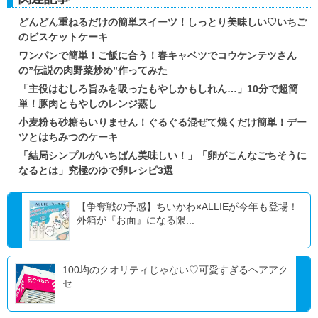
どんどん重ねるだけの簡単スイーツ！しっとり美味しい♡いちご
のビスケットケーキ
ワンパンで簡単！ご飯に合う！春キャベツでコウケンテツさん
の”伝説の肉野菜炒め”作ってみた
「主役はむしろ旨みを吸ったもやしかもしれん…」10分で超簡
単！豚肉ともやしのレンジ蒸し
小麦粉も砂糖もいりません！ぐるぐる混ぜて焼くだけ簡単！デー
ツとはちみつのケーキ
「結局シンプルがいちばん美味しい！」「卵がこんなごちそうに
なるとは」究極のゆで卵レシピ3選
【争奪戦の予感】ちいかわ×ALLIEが今年も登場！
外箱が『お面』になる限...
100均のクオリティじゃない♡可愛すぎるヘアアク
セ