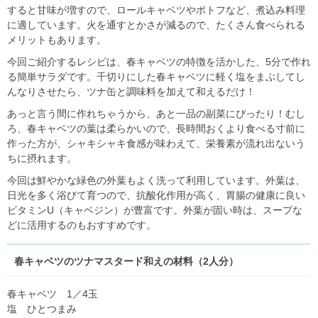
すると甘味が増すので、ロールキャベツやポトフなど、煮込み料理
に適しています。火を通すとかさが減るので、たくさん食べられる
メリットもあります。
今回ご紹介するレシピは、春キャベツの特徴を活かした、5分で作れ
る簡単サラダです。千切りにした春キャベツに軽く塩をまぶしてし
んなりさせたら、ツナ缶と調味料を加えて和えるだけ！
あっと言う間に作れちゃうから、あと一品の副菜にぴったり！むし
ろ、春キャベツの葉は柔らかいので、長時間おくより食べる寸前に
作った方が、シャキシャキ食感が味わえて、栄養素が流れ出ないう
ちに摂れます。
今回は鮮やかな緑色の外葉もよく洗って利用しています。外葉は、
日光を多く浴びて育つので、抗酸化作用が高く、胃腸の健康に良い
ビタミンU（キャベジン）が豊富です。外葉が固い時は、スープな
どに活用するのもおすすめです。
春キャベツのツナマスタード和えの材料（2人分）
春キャベツ 1／4玉
塩 ひとつまみ