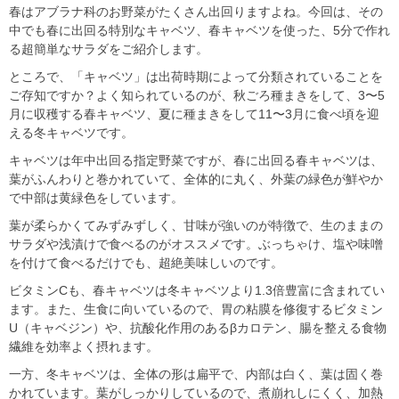
春はアブラナ科のお野菜がたくさん出回りますよね。今回は、その
中でも春に出回る特別なキャベツ、春キャベツを使った、5分で作れ
る超簡単なサラダをご紹介します。
ところで、「キャベツ」は出荷時期によって分類されていることを
ご存知ですか？よく知られているのが、秋ごろ種まきをして、3〜5
月に収穫する春キャベツ、夏に種まきをして11〜3月に食べ頃を迎
える冬キャベツです。
キャベツは年中出回る指定野菜ですが、春に出回る春キャベツは、
葉がふんわりと巻かれていて、全体的に丸く、外葉の緑色が鮮やか
で中部は黄緑色をしています。
葉が柔らかくてみずみずしく、甘味が強いのが特徴で、生のままの
サラダや浅漬けで食べるのがオススメです。ぶっちゃけ、塩や味噌
を付けて食べるだけでも、超絶美味しいのです。
ビタミンCも、春キャベツは冬キャベツより1.3倍豊富に含まれてい
ます。また、生食に向いているので、胃の粘膜を修復するビタミン
U（キャベジン）や、抗酸化作用のあるβカロテン、腸を整える食物
繊維を効率よく摂れます。
一方、冬キャベツは、全体の形は扁平で、内部は白く、葉は固く巻
かれています。葉がしっかりしているので、煮崩れしにくく、加熱