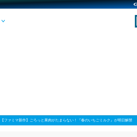
>
【ファミマ新作】ごろっと果肉がたまらない！『春のいちごミルク』が明日解禁