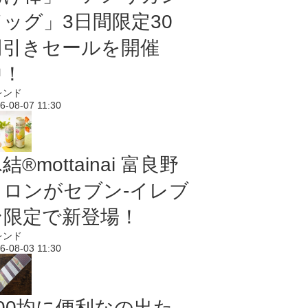
ドッグ」3日間限定30
円引きセールを開催
中！
レンド
6-08-07 11:30
結®mottainai 富良野
メロンがセブン‐イレブ
ン限定で新登場！
レンド
6-08-03 11:30
100均に便利なの出た