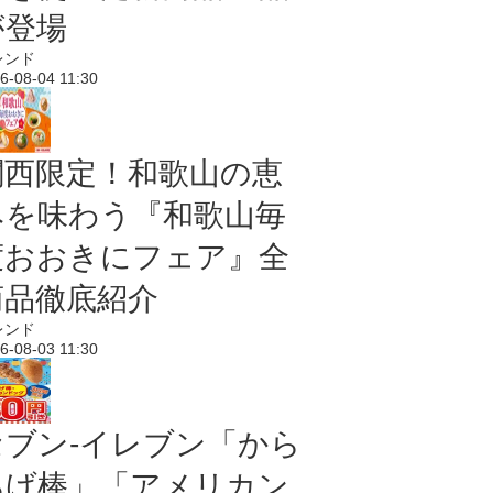
が登場
レンド
6-08-04 11:30
関西限定！和歌山の恵
みを味わう『和歌山毎
度おおきにフェア』全
商品徹底紹介
レンド
6-08-03 11:30
セブン‐イレブン「から
あげ棒」「アメリカン