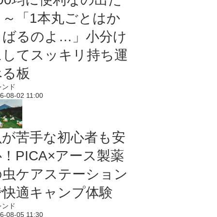
よ～「1本丸ごとはか
さばるのよ…」小分け
にしてスッキリ持ち運
べる板
レンド
6-08-02 11:00
虫が苦手な初心者も安
！PICA×アース製薬
の虫ケアステーション
で快適キャンプ体験
レンド
6-08-05 11:30