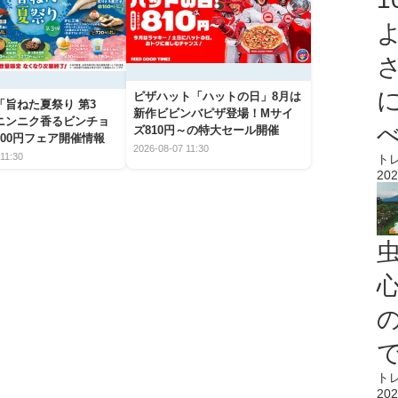
ピザハット「ハットの日」8月は
「旨ねた夏祭り 第3
新作ビビンバピザ登場！Mサイ
ニンニク香るビンチョ
ズ810円～の特大セール開催
00円フェア開催情報
2026-08-07 11:30
11:30
ト
202
心
ト
202