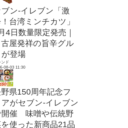
セブン-イレブン「激
辛！台湾ミンチカツ」
8月4日数量限定発売｜
名古屋発祥の旨辛グル
メが登場
レンド
6-08-03 11:30
長野県150周年記念フ
ェアがセブン-イレブン
で開催 味噌や伝統野
菜を使った新商品21品