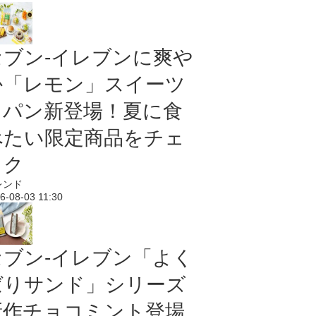
セブン‐イレブンに爽や
か「レモン」スイーツ
＆パン新登場！夏に食
べたい限定商品をチェ
ック
レンド
6-08-03 11:30
セブン‐イレブン「よく
ばりサンド」シリーズ
新作チョコミント登場