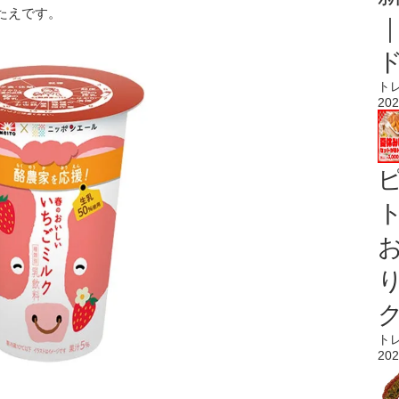
たえです。
ト
202
ト
ト
202