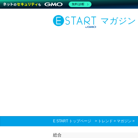
無料診断
マガジン
E START トップページ
>
トレンド
>
マガジン
総合