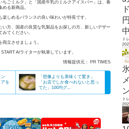
いちごミルク」と「国産牛乳のミルクアイスバー」は、春
集める新商品。
も楽しめるバランスの良い味わいが特長です。
たい方、国産の良質な乳製品をお探しの方、新しいデザー
てみてください。
ト
を両立させましょう。
202
 START AIライターが執筆しています。
情報提供元： PR TIMES
氷
ラン
「想像よりも美味くて驚き」
ェアを
「お店でしか食べれないと思っ
てた」100均グ...
ト
202