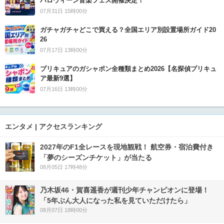
ハロウィーン音楽フェス開催決定！
07月31日 15時00分
ガチャガチャどこで買える？全国エリア別設置場所ガイド20
26
07月17日 13時00分
プリキュアのガシャポン全種類まとめ2026【名探偵プリキュ
ア最新9選】
07月16日 13時00分
エンタメ | アクセスランキング
2027年のF1全レースを現地観戦！ 航空券・宿泊費付き
「夢のシーズンチケット」が当たる
08月05日 17時48分
乃木坂46・賀喜遥香が週刊少年チャンピオンに登場！
「5年ぶん大人になった私を見ていただけたら」
08月07日 18時00分