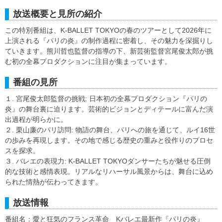
放送概要と見所の紹介
この特別番組は、K-BALLET TOKYOの春のツアーとして2026年に
上演される『パリの炎』の制作過程に密着し、その魅力を深掘りし
ていきます。熊川哲也監督の指導の下、新芸術監督宮尾俊太郎が挑
む初の全幕プロダクションに注目が集まっています。
番組の見所
１. 宮尾俊太郎監督の挑戦: 日本初の全幕プロダクション『パリの
炎』の舞台裏に迫ります。芸術的ビジョンとディテールに富んだ演
出過程が明らかに。
２. 栗山廉のパリ訪問: 物語の舞台、パリへの旅を通じて、ルイ16世
の歩みを再現します。その地で感じる歴史の重みと役作りのプロセ
スを探求。
３. バレエの表現力: K-BALLET TOKYOダンサーたちが魅せる圧倒
的な技術と感情表現。リアルなリハーサル風景からは、舞台に込め
られた情熱が伝わってきます。
放送情報
番組名：愛と狂気のフランス革命 Kバレエ最新作『パリの炎』