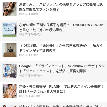
東雲うみ、「スピリッツ」の表紙＆グラビアに登場し妖
艶な雰囲気でファンを魅了！
08月03日 18時00分
なぜ59歳の三浦知良選手を起用？ ONODERA GROUP
と重なった「努力の積み重ね」
08月05日 16時00分
うつ病治療、「医師任せ」から共同意思決定へ 新ガイ
ドラインが示す診療改革
08月03日 17時25分
Google、「ドラゴンクエスト」×Geminiのコラボイベン
ト「ジェミニクエスト」を渋谷・原宿で開催
08月03日 18時42分
声優・井口裕香が「FLASH」で圧巻のスタイルを披露！
計18ページにわたる大特集に！
08月05日 7時00分
松村北斗と今田美桜、急逝した東野圭吾氏へ誓う「多く