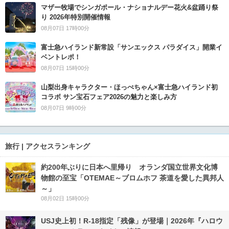
マザー牧場でシンガポール・ナショナルデー花火&盆踊り祭
り 2026年特別開催情報
08月07日 17時00分
富士急ハイランド新常設「サンエックス パラダイス」開業イ
ベントレポ！
08月07日 15時00分
山梨出身キャラクター・ほっぺちゃん×富士急ハイランド初
コラボ サン宝石フェア2026の魅力と楽しみ方
08月07日 9時00分
旅行 | アクセスランキング
約200年ぶりに日本へ里帰り オランダ国立世界文化博
物館の至宝「OTEMAE～ブロムホフ 茶道を愛した異邦人
～」
08月02日 15時00分
USJ史上初！R-18指定「残像」が登場｜2026年『ハロウ