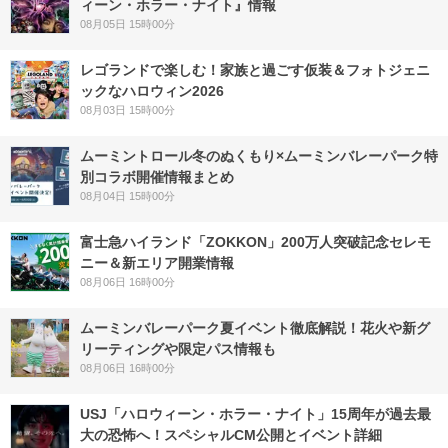
ィーン・ホラー・ナイト』情報
08月05日 15時00分
レゴランドで楽しむ！家族と過ごす仮装＆フォトジェニ
ックなハロウィン2026
08月03日 15時00分
ムーミントロール冬のぬくもり×ムーミンバレーパーク特
別コラボ開催情報まとめ
08月04日 15時00分
富士急ハイランド「ZOKKON」200万人突破記念セレモ
ニー＆新エリア開業情報
08月06日 16時00分
ムーミンバレーパーク夏イベント徹底解説！花火や新グ
リーティングや限定パス情報も
08月06日 16時00分
USJ「ハロウィーン・ホラー・ナイト」15周年が過去最
大の恐怖へ！スペシャルCM公開とイベント詳細